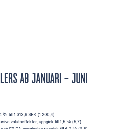
LERS AB JANUARI – JUNI
% till 1 313,6 SEK (1 200,4)
sive valutaeffekter, uppgick till 1,5 % (5,7)
 och EBITA-marginalen uppgick till 6,3 % (6,8)