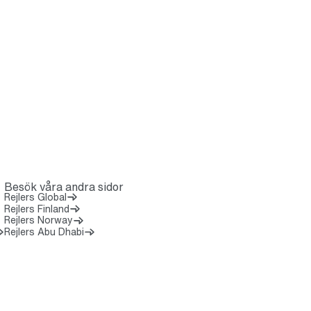
Besök våra andra sidor
Rejlers Global
Rejlers Finland
Rejlers Norway
Öppnas i en ny flik)
Rejlers Abu Dhabi
7 8 0 0 0 0