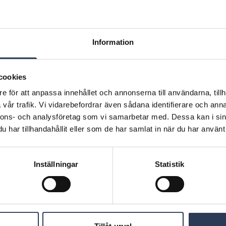
86,0 MSEK (104,6)
 uppgick till 3,41 SEK (4,63) och efter
Information
 2026
cookies
e för att anpassa innehållet och annonserna till användarna, tillh
vår trafik. Vi vidarebefordrar även sådana identifierare och anna
nnons- och analysföretag som vi samarbetar med. Dessa kan i sin
har tillhandahållit eller som de har samlat in när du har använt 
i och fortsätter att
 våra marknader.
Inställningar
Statistik
judande, skickliga
dlig
ed tillförsikt på