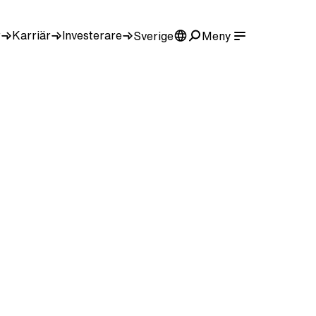
r
Karriär
Investerare
Sverige
Meny