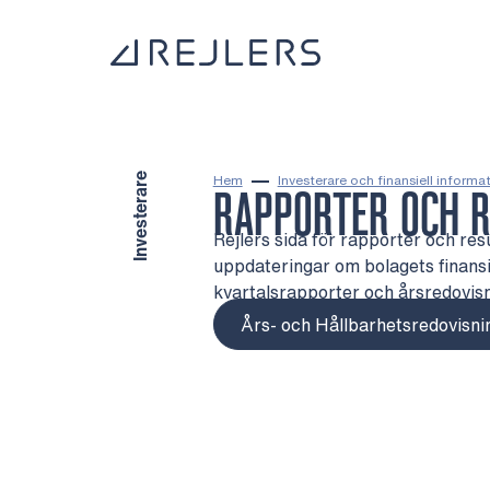
Hoppa till innehåll
Till startsidan
Investerare
Hem
Investerare och finansiell informa
RAPPORTER OCH R
Rejlers sida för rapporter och resul
uppdateringar om bolagets finansie
kvartalsrapporter och årsredovisn
Års- och Hållbarhetsredovisn