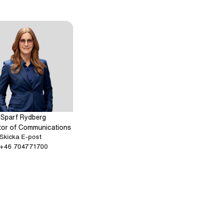
 Sparf Rydberg
tor of Communications
: Malin Sparf Rydberg
Skicka E-post
Ring: + 4 6 7 0 4 7 7 1 7 0 0
+46 704771700
 4 0 6 7 0