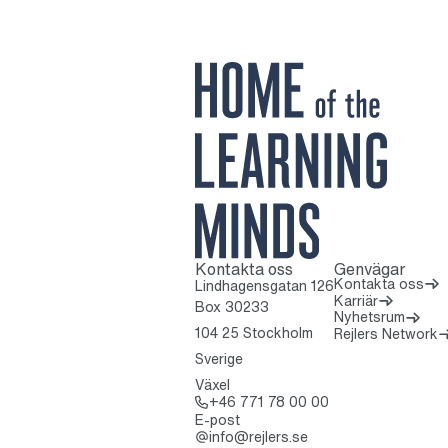
Kontakta oss
Genvägar
Till startsidan
Kontakta oss
Lindhagensgatan 126
Karriär
Box 30233
Nyhetsrum
(
104 25 Stockholm
Rejlers Network
Sverige
Växel
Ring: + 4 6 7 7 1 
+46 771 78 00 00
E-post
info@rejlers.se