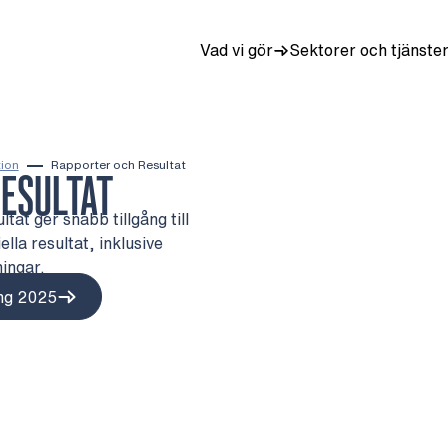
Vad vi gör
Sektorer och tjänste
tion
Rapporter och Resultat
ESULTAT
tat ger snabb tillgång till
lla resultat, inklusive
ingar.
ing 2025