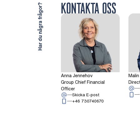
KONTAKTA OSS
Har du några frågor?
Anna Jennehov
Malin
Group Chief Financial
Direc
Officer
: Anna Jennehov
Skicka E-post
Ring: + 4 6 7 3 0 7
+46 730740670