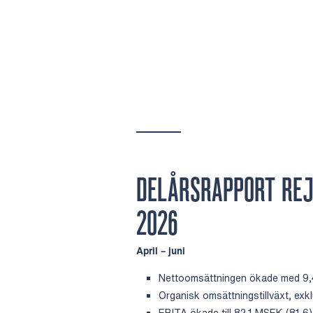
DELÅRSRAPPORT REJ
2026
April – juni
Nettoomsättningen ökade med 9,4 
Organisk omsättningstillväxt, exklu
EBITA ökade till 82,1 MSEK (81,6)