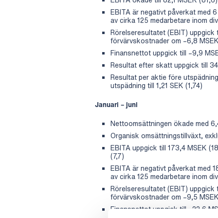
EBITA är negativt påverkat med 6
av cirka 125 medarbetare inom divi
Rörelseresultatet (EBIT) uppgick 
förvärvskostnader om –6,8 MSEK
Finansnettot uppgick till –9,9 MS
Resultat efter skatt uppgick till 
Resultat per aktie före utspädning 
utspädning till 1,21 SEK (1,74)
Januari – juni
Nettoomsättningen ökade med 6,4
Organisk omsättningstillväxt, exklu
EBITA uppgick till 173,4 MSEK (18
(7,7)
EBITA är negativt påverkat med 1
av cirka 125 medarbetare inom divi
Rörelseresultatet (EBIT) uppgick t
förvärvskostnader om –9,5 MSEK
Finansnettot uppgick till –22,6 M