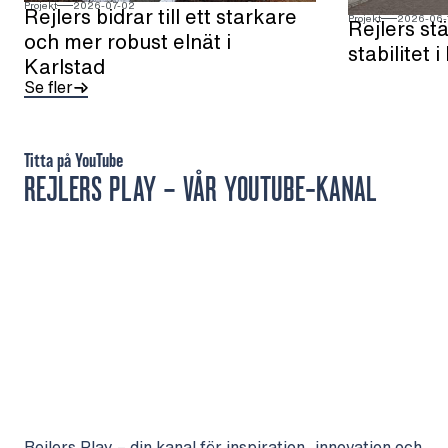
Projekt
2026-07-02
Rejlers bidrar till ett starkare
Projekt
2026-06-
Rejlers st
och mer robust elnät i
stabilitet
Karlstad
Se fler
Titta på YouTube
REJLERS PLAY – VÅR YOUTUBE-KANAL
Rejlers Play – din kanal för inspiration, innovation och