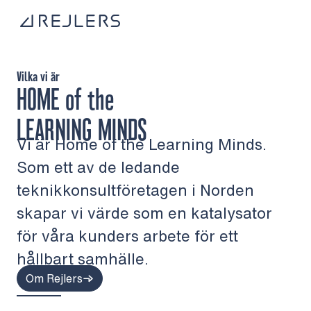
Hoppa till innehåll
Till startsidan
Vilka vi är
HOME
of the
LEARNING MINDS
Vi är Home of the Learning Minds.
Som ett av de ledande
teknikkonsultföretagen i Norden
skapar vi värde som en katalysator
för våra kunders arbete för ett
hållbart samhälle.
Om Rejlers