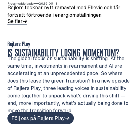
Pressmeddelande
2026-05-13
Rejlers tecknar nytt ramavtal med Ellevio och får
fortsatt förtroende i energiomställningen
Se fler
Rejlers Play
IS SUSTAINABILITY LOSING MOMENTUM?
The global focus on sustainability is shifting. At the
same time, investments in rearmament and AI are
accelerating at an unprecedented pace. So where
does this leave the green transition? In a new episode
of Rejlers Play, three leading voices in sustainability
come together to unpack what’s driving this shift —
and, more importantly, what’s actually being done to
move the transition forward.
Följ oss på Rejlers Play