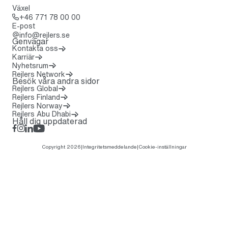
Växel
Ring: + 4 6 7 7 1 7 8 0 0 0 0
+46 771 78 00 00
E-post
info@rejlers.se
Genvägar
Kontakta oss
Karriär
Nyhetsrum
(Öppnas i en ny flik)
Rejlers Network
Besök våra andra sidor
Rejlers Global
Rejlers Finland
Rejlers Norway
Rejlers Abu Dhabi
Håll dig uppdaterad
Facebook
Instagram
LinkedIn
Rejlers Play
Copyright 2026
|
Integritetsmeddelande
|
Cookie-inställningar