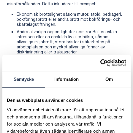
missförhållanden. Detta inkluderar till exempel:
Ekonomisk brottslighet såsom mutor, stöld, bedrägeri,
bokföringsbrott eller andra brott mot bokförings- och
skattelagstiftningen.
Andra allvarliga oegentligheter som rör Rejlers vitala
intressen eller en enskilds liv eller hälsa, såsom
allvarliga miljöbrott, stora brister i säkerheten på
arbetsplatsen och mycket allvarliga former av
diskriminering eller trakasserier.
Kommittén för visselblåsning
2Secure hanterar anmälningar i samråd med Rejlers
Samtycke
Information
Om
visselblåsarkommitté. Denna består av Malin Sparf Rydberg,
kommunikationsdirektör Rejlers Group, Jenny Nilzén, Head
of People and Culture, Rejlers Sverige och Martina Rejler,
ledamot i Rejlers styrelse.
Denna webbplats använder cookies
Vi använder enhetsidentifierare för att anpassa innehållet
Hur det går till
och annonserna till användarna, tillhandahålla funktioner
Registrera ett ärende för att lyfta fram eventuella incidenter
för sociala medier och analysera vår trafik. Vi
som pågår, redan har inträffat eller är på väg att hända. Ett
vidarebefordrar även sådana identifierare och annan