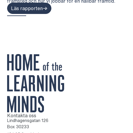
framsteg och hur vi jobbar för en hållbar framtid.
Läs rapporten
Kontakta oss
Till startsidan
Lindhagensgatan 126
Box 30233