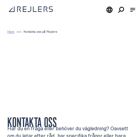
Hoppa till innehåll
Till startsidan
Hem
Kontakta oss på Rejlers
KONTAKTA OSS
Har du en fråga eller behöver du vägledning? Oavsett
om du letar efter råd, har specifika frågor eller bara