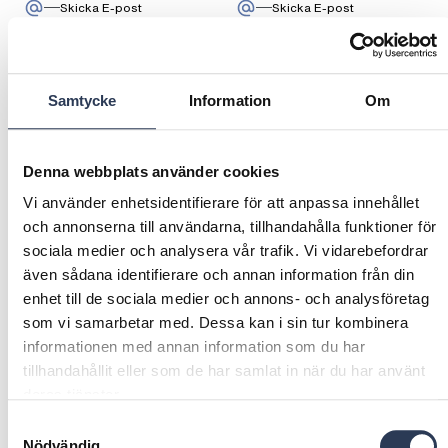
:
Mikael Häägg
:
Natalie NeJam
Skicka E-post
Skicka E-post
Ring: + 4 6 7 0 5 5 8 5 7 0 3
Ring: + 4 6 7 2
+46 705585703
+46 723277110
Sverige
Sverige
Samtycke
Information
Om
Denna webbplats använder cookies
Vi använder enhetsidentifierare för att anpassa innehållet
och annonserna till användarna, tillhandahålla funktioner för
sociala medier och analysera vår trafik. Vi vidarebefordrar
även sådana identifierare och annan information från din
Jenny Nilzén
Niklas Siljeblad
enhet till de sociala medier och annons- och analysföretag
Chief People Officer
Head of Security &
som vi samarbetar med. Dessa kan i sin tur kombinera
:
Jenny Nilzén
Procurement
Skicka E-post
informationen med annan information som du har
Ring: + 4 6 7 2 2 4 3 0 6 0 2
+46 722430602
:
Niklas Siljeblad
Skicka E-post
Sverige
Ring: + 4 6 7 
+46 703108385
tillhandahållit eller som de har samlat in när du har använt
Sverige
deras tjänster.
Samtyckesval
Nödvändig