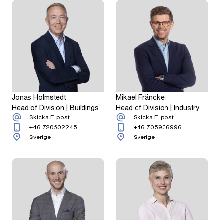
Jonas Holmstedt
Mikael Fränckel
Head of Division | Buildings
Head of Division | Industry
:
Jonas Holmstedt
:
Mikael Fränckel
Skicka E-post
Skicka E-post
Ring: + 4 6 7 2 0 5 0 2 2 4 5
Ring: + 4 6 7 
+46 720502245
+46 705936996
Sverige
Sverige