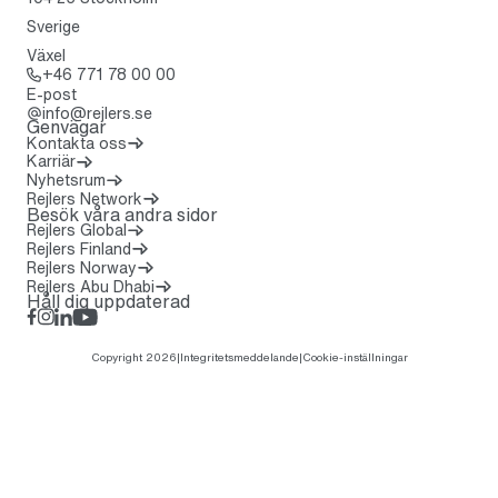
Sverige
Växel
Ring: + 4 6 7 7 1 7 8 0 0 0 0
+46 771 78 00 00
E-post
info@rejlers.se
Genvägar
Kontakta oss
Karriär
Nyhetsrum
(Öppnas i en ny flik)
Rejlers Network
Besök våra andra sidor
Rejlers Global
Rejlers Finland
Rejlers Norway
Rejlers Abu Dhabi
Håll dig uppdaterad
Facebook
Instagram
LinkedIn
Rejlers Play
Copyright 2026
|
Integritetsmeddelande
|
Cookie-inställningar