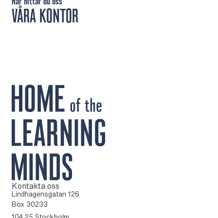
Här hittar du oss
VÅRA KONTOR
Kontakta oss
Till startsidan
Lindhagensgatan 126
Box 30233
104 25 Stockholm