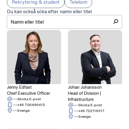
Rekrytering & student
Telekom
Du kan också söka efter namn eller titel
Jenny Edfast
Johan Johansson
Chief Executive Officer
Head of Division |
:
Jenny Edfast
Infrastructure
Skicka E-post
Ring: + 4 6 7 0 6 4 9 6 4 1 3
+46 706496413
:
Johan Johanss
Skicka E-post
Sverige
Ring: + 4 6 7 2 
+46 722116517
Sverige