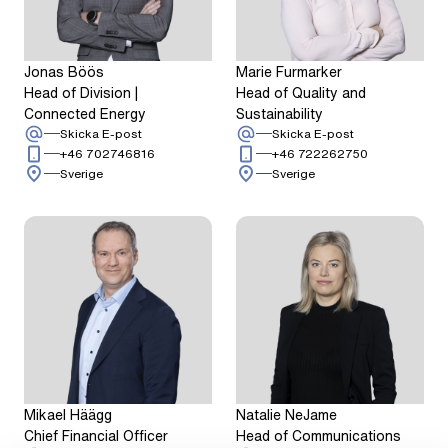
Jonas Böös
Marie Furmarker
Head of Division |
Head of Quality and
Connected Energy
Sustainability
:
Jonas Böös
:
Marie Furmarke
Skicka E-post
Skicka E-post
Ring: + 4 6 7 0 2 7 4 6 8 1 6
Ring: + 4 6 7 
+46 702746816
+46 722262750
Sverige
Sverige
Mikael Häägg
Natalie NeJame
Chief Financial Officer
Head of Communications