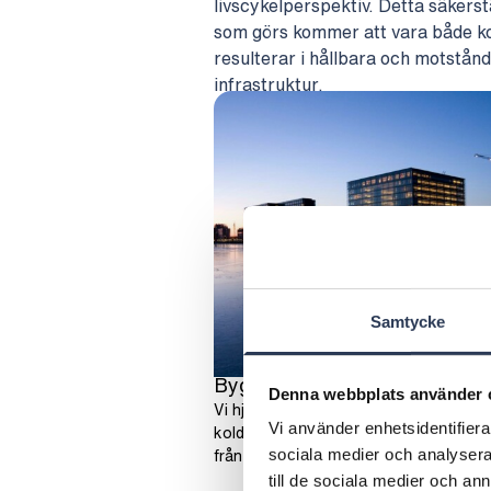
livscykelperspektiv. Detta säkerstä
som görs kommer att vara både kor
resulterar i hållbara och motstån
infrastruktur.
Samtycke
Byggnadens livscykel
Denna webbplats använder 
Vi hjälper våra kunder att uppfylla sina
Vi använder enhetsidentifierar
koldioxidavtryck under hela byggnaden
från design till rivning.
sociala medier och analysera 
till de sociala medier och a