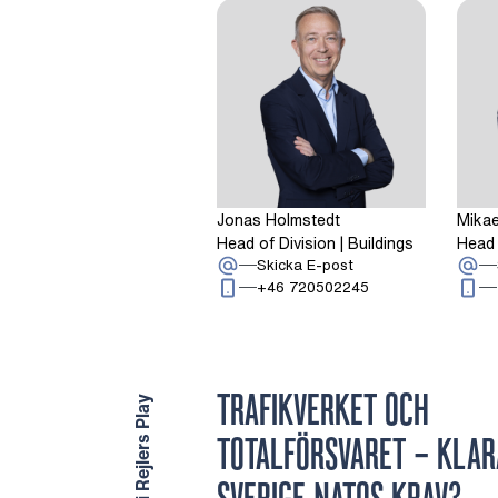
Jonas Holmstedt
Mikae
Head of Division | Buildings
Head 
: Jonas Holmstedt
Skicka E-post
Ring: + 4 6 7 2 0 5
+46 720502245
TRAFIKVERKET OCH
Inspiration i Rejlers Play
TOTALFÖRSVARET – KLAR