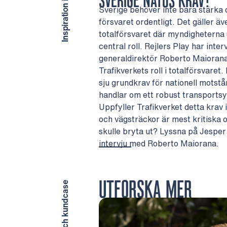
SVERIGE NATOS KRAV?
Sverige behöver inte bara stärka d
försvaret ordentligt. Det gäller äv
totalförsvaret där myndigheterna 
central roll. Rejlers Play har inter
generaldirektör Roberto Maioran
Trafikverkets roll i totalförsvaret
sju grundkrav för nationell motst
handlar om ett robust transports
Uppfyller Trafikverket detta krav 
och vägsträckor är mest kritiska o
skulle bryta ut? Lyssna på Jespe
intervju med Roberto Maiorana.
UTFORSKA MER
Artiklar och kundcase