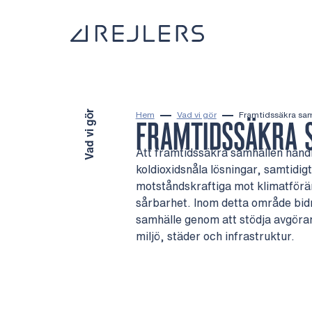
Hoppa till innehåll
Till startsidan
Vad vi gör
Hem
Vad vi gör
Framtidssäkra sam
FRAMTIDSSÄKRA 
Att framtidssäkra samhällen handl
koldioxidsnåla lösningar, samtidig
motståndskraftiga mot klimatförän
sårbarhet. Inom detta område bidrar
samhälle genom att stödja avgöran
miljö, städer och infrastruktur.