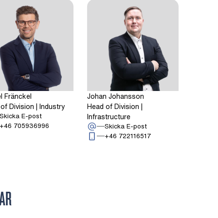
l Fränckel
Johan Johansson
of Division | Industry
Head of Division |
: Mikael Fränckel
Infrastructure
Skicka E-post
 0 2 2 4 5
Ring: + 4 6 7 0 5 9 3 6 9 9 6
+46 705936996
: Johan Johansson
Skicka E-post
Ring: + 4 6 7 2 2 1 1 6
+46 722116517
AR