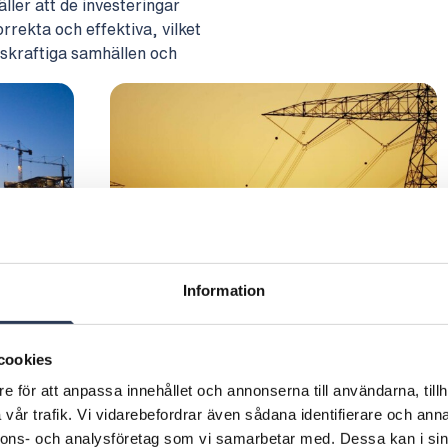
ller att de investeringar
rekta och effektiva, vilket
dskraftiga samhällen och
Information
Elektrifiering
cookies
 mål för
Rejlers erbjuder expertrådgivning inom
e för att anpassa innehållet och annonserna till användarna, tillh
s livscykel,
elektrifiering.
vår trafik. Vi vidarebefordrar även sådana identifierare och anna
nnons- och analysföretag som vi samarbetar med. Dessa kan i sin