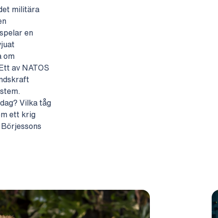
et militära
en
spelar en
vjuat
a om
. Ett av NATOS
åndskraft
ystem.
idag? Vilka tåg
m ett krig
r Börjessons