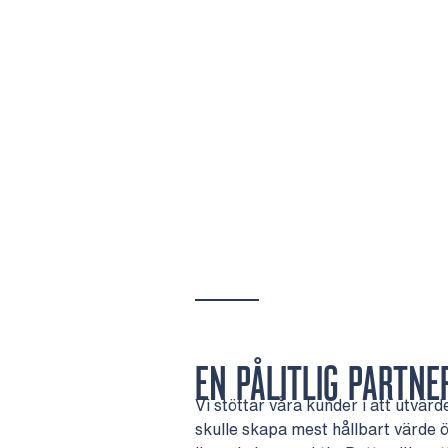
EN PÅLITLIG PARTNE
Vi stöttar våra kunder i att utvärd
skulle skapa mest hållbart värde öv