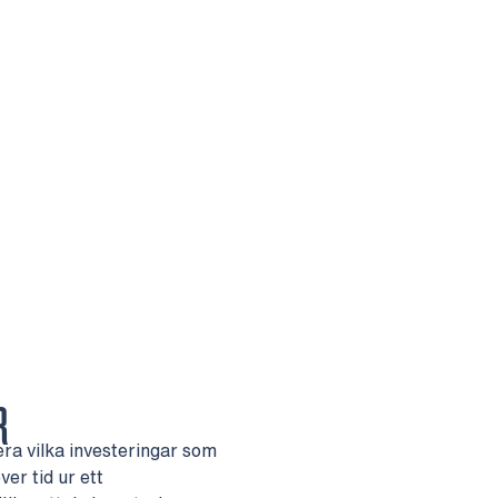
R
era vilka investeringar som
er tid ur ett