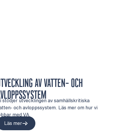
UTVECKLING AV VATTEN- OCH
AVLOPPSSYSTEM
i stödjer utvecklingen av samhällskritiska
atten- och avloppssystem. Läs mer om hur vi
obbar med VA.
Läs mer