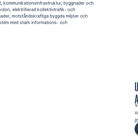
t, kommunikationsinfrastruktur, byggnader och
rdon, elektrifierad kollektivtrafik- och
nader, motståndskraftiga byggda miljöer och
stem med stark informations- och
V
v
j