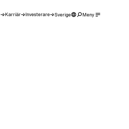
r
Karriär
Investerare
Sverige
Meny