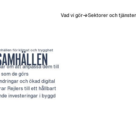
Vad vi gör
Sektorer och tjänste
hällen för klimat och trygghet
SAMHÄLLEN
ar om att anpassa dem till
t som de görs
dringar och ökad digital
 Rejlers till ett hållbart
de investeringar i byggd