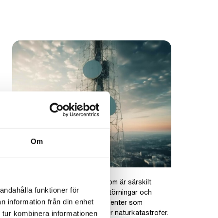
Om
Resilienta nätverk
Resilienta nätverk är system som är särskilt
andahålla funktioner för
konstruerade för att uthärda störningar och
snabbt återhämta sig från incidenter som
n information från din enhet
tekniska fel, cyberattacker eller naturkatastrofer.
 tur kombinera informationen