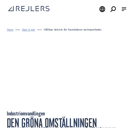
Hoppa till innehåll
Till startsidan
Hem
Vad vi gör
Hållbar teknik för framtidens verksamheter
Industriomvandlingen
DEN GRÖNA OMSTÄLLNINGEN