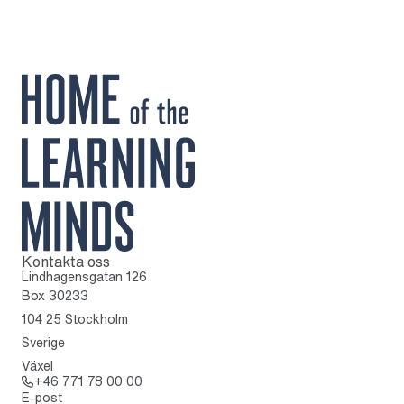
Kontakta oss
Till startsidan
Lindhagensgatan 126
Box 30233
104 25 Stockholm
Sverige
Växel
Ring: + 4 6 7 7 1 7 8 0 0 0 0
+46 771 78 00 00
E-post