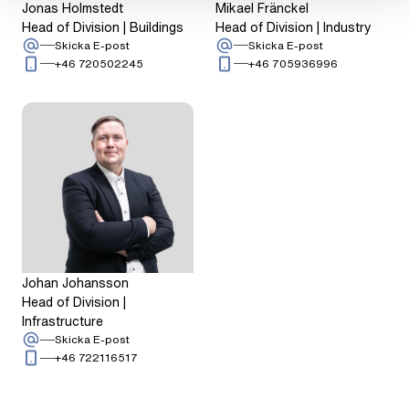
Jonas Holmstedt
Mikael Fränckel
Head of Division | Buildings
Head of Division | Industry
: Jonas Holmstedt
: Mikael Fränckel
Skicka E-post
Skicka E-post
Ring: + 4 6 7 2 0 5 0 2 2 4 5
Ring: + 4 6 7 
+46 720502245
+46 705936996
Johan Johansson
Head of Division |
Infrastructure
: Johan Johansson
Skicka E-post
Ring: + 4 6 7 2 2 1 1 6 5 1 7
+46 722116517