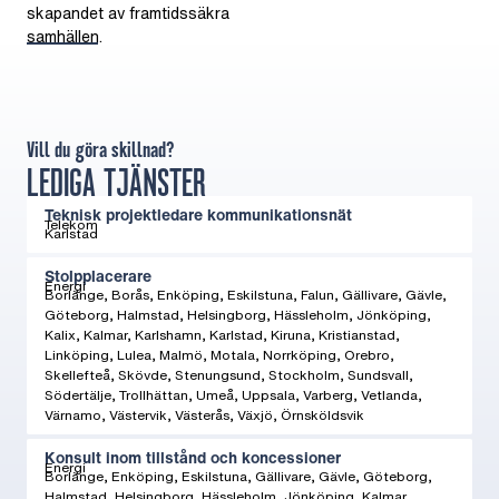
skapandet av framtidssäkra
samhällen.
Vill du göra skillnad?
LEDIGA TJÄNSTER
17 resultat.
Teknisk projektledare kommunikationsnät
Telekom
Karlstad
Stolpplacerare
Energi
Borlänge, Borås, Enköping, Eskilstuna, Falun, Gällivare, Gävle,
Göteborg, Halmstad, Helsingborg, Hässleholm, Jönköping,
Kalix, Kalmar, Karlshamn, Karlstad, Kiruna, Kristianstad,
Linköping, Lulea, Malmö, Motala, Norrköping, Orebro,
Skellefteå, Skövde, Stenungsund, Stockholm, Sundsvall,
Södertälje, Trollhättan, Umeå, Uppsala, Varberg, Vetlanda,
Värnamo, Västervik, Västerås, Växjö, Örnsköldsvik
Konsult inom tillstånd och koncessioner
Energi
Borlänge, Enköping, Eskilstuna, Gällivare, Gävle, Göteborg,
Halmstad, Helsingborg, Hässleholm, Jönköping, Kalmar,