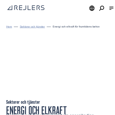
Hoppa till innehåll
Till startsidan
Hem
Sektorer och tjänster
Energi och elkraft för framtidens behov
Sektorer och tjänster
ENERGI OCH ELKRAFT