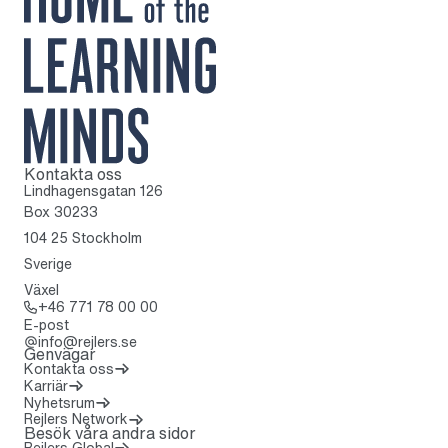
Kontakta oss
Till startsidan
Lindhagensgatan 126
Box 30233
104 25 Stockholm
Sverige
Växel
Ring: + 4 6 7 7 1 7 8 0 0 0 0
+46 771 78 00 00
E-post
info@rejlers.se
Genvägar
Kontakta oss
Karriär
Nyhetsrum
(Öppnas i en ny flik)
Rejlers Network
Besök våra andra sidor
Rejlers Global