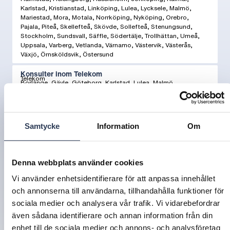
Karlstad, Kristianstad, Linköping, Lulea, Lycksele, Malmö,
Mariestad, Mora, Motala, Norrköping, Nyköping, Orebro,
Pajala, Piteå, Skellefteå, Skövde, Sollefteå, Stenungsund,
Stockholm, Sundsvall, Säffle, Södertälje, Trollhättan, Umeå,
Uppsala, Varberg, Vetlanda, Värnamo, Västervik, Västerås,
Växjö, Örnsköldsvik, Östersund
Konsulter inom Telekom
Telekom
Borlänge, Gävle, Göteborg, Karlstad, Lulea, Malmö,
Stockholm, Sundsvall, Umeå
Projektledare El & BESS
Energi
Borlänge, Karlstad, Malmö, Oskarshamn, Stockholm, Uppsala,
Samtycke
Information
Om
Växjö
Projektör/Nätplanerare
Energi
Kalmar, Oskarshamn, Uppsala, Växjö
Denna webbplats använder cookies
Miljökonsult – inriktning vattenverksamhet
Vi använder enhetsidentifierare för att anpassa innehållet
Energi
Göteborg, Karlstad, Lulea, Skellefteå, Sundsvall, Umeå,
och annonserna till användarna, tillhandahålla funktioner för
Östersund
sociala medier och analysera vår trafik. Vi vidarebefordrar
Kraftledningsprojektör
även sådana identifierare och annan information från din
Energi
Borlänge, Enköping, Eskilstuna, Gävle, Göteborg, Halmstad,
enhet till de sociala medier och annons- och analysföretag