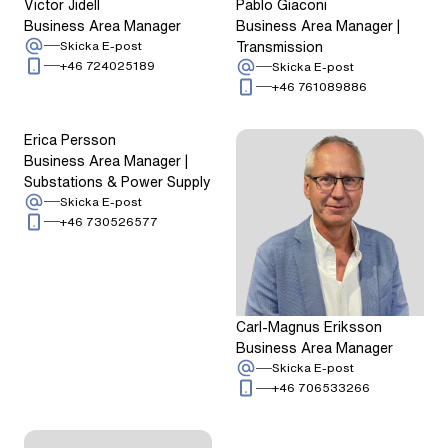
Victor Jidell
Pablo Giaconi
Business Area Manager
Business Area Manager |
: Victor Jidell
Transmission
Skicka E-post
Ring: + 4 6 7 2 4 0 2 5 1 8 9
+46 724025189
: Pablo Giaconi
Skicka E-post
Ring: + 4 6 7 6
+46 761089886
Erica Persson
Business Area Manager |
Substations & Power Supply
: Erica Persson
Skicka E-post
Ring: + 4 6 7 3 0 5 2 6 5 7 7
+46 730526577
Carl-Magnus Eriksson
Business Area Manager
: Carl-Magnus E
Skicka E-post
Ring: + 4 6 7 
+46 706533266