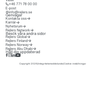
Ring: + 4 6 7 7 1 7 8 0 0 0 0
+46 771 78 00 00
E-post
info@rejlers.se
Genvägar
Kontakta oss
Karriär
Nyhetsrum
(Öppnas i en ny flik)
Rejlers Network
Besök våra andra sidor
Rejlers Global
Rejlers Finland
Rejlers Norway
Rejlers Abu Dhabi
Håll dig uppdaterad
Facebook
Instagram
LinkedIn
Rejlers Play
Copyright 2026
|
Integritetsmeddelande
|
Cookie-inställningar