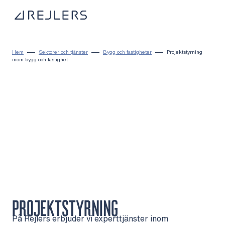
Hoppa till innehåll
Till startsidan
Hem
Sektorer och tjänster
Bygg och fastigheter
Projektstyrning
inom bygg och fastighet
PROJEKTSTYRNING
På Rejlers erbjuder vi experttjänster inom