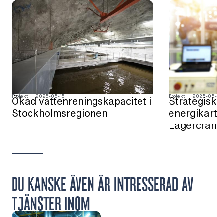
Projekt
2025-05-15
Projekt
2025-05-
Ökad vattenreningskapacitet i
Strategis
Stockholmsregionen
energikar
Lagercran
DU KANSKE ÄVEN ÄR INTRESSERAD AV
TJÄNSTER INOM