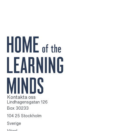
Kontakta oss
Till startsidan
Lindhagensgatan 126
Box 30233
104 25 Stockholm
Sverige
Växel