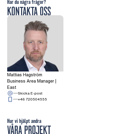
Har du några frågor?
KONTAKTA OSS
Mattias Hagström
Business Area Manager |
East
: Mattias Hagström
Skicka E-post
Ring: + 4 6 7 2 0 5 0 4 5 5 5
+46 720504555
Hur vi hjälpt andra
VÅRA PROJEKT