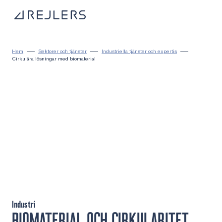
Hoppa till innehåll
Till startsidan
Hem
Sektorer och tjänster
Industriella tjänster och expertis
Cirkulära lösningar med biomaterial
Industri
BIOMATERIAL OCH CIRKULARITET