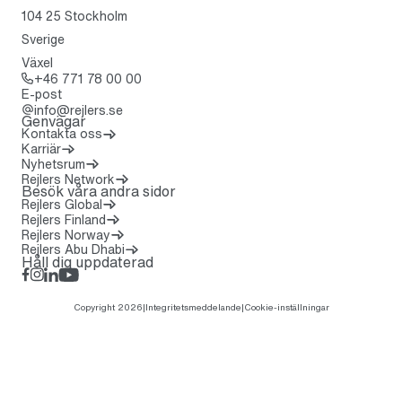
104 25 Stockholm
Sverige
Växel
Ring: + 4 6 7 7 1 7 8 0 0 0 0
+46 771 78 00 00
E-post
info@rejlers.se
Genvägar
Kontakta oss
Karriär
Nyhetsrum
(Öppnas i en ny flik)
Rejlers Network
Besök våra andra sidor
Rejlers Global
Rejlers Finland
Rejlers Norway
Rejlers Abu Dhabi
Håll dig uppdaterad
Facebook
Instagram
LinkedIn
Rejlers Play
Copyright 2026
|
Integritetsmeddelande
|
Cookie-inställningar