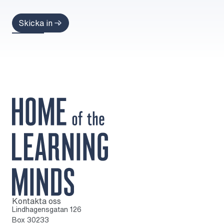
Kontakta oss
Till startsidan
Lindhagensgatan 126
Box 30233