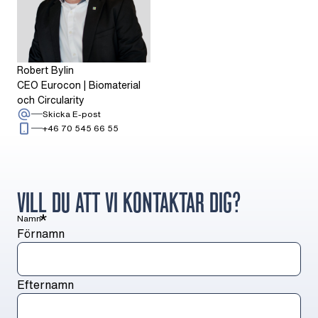
Robert Bylin
CEO Eurocon | Biomaterial
och Circularity
: Robert Bylin
Skicka E-post
Ring: + 4 6 7 0 5 4 5 6 6 5 5
+46 70 545 66 55
VILL DU ATT VI KONTAKTAR DIG?
*
Namn
Förnamn
Efternamn