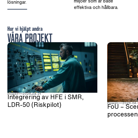
miljöer som är både
lösningar.
effektiva och hållbara.
Hur vi hjälpt andra
VÅRA PROJEKT
Projekt
2026-04-21
Integrering av HFE i SMR,
LDR-50 (Riskpilot)
Projekt
2026-04-
FoU – Scen
processen 