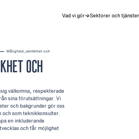
Vad vi gör
Sektorer och tjänste
Mångfald, jämlikhet och
IKHET OCH
na sig välkomna, respekterade
rån sina förutsättningar. Vi
heter och bakgrunder gör oss
m och som teknikkonsulter.
kapa en inkluderande
tvecklas och får möjlighet