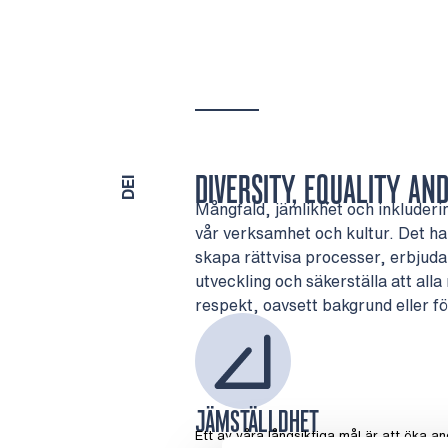
DIVERSITY, EQUALITY AN
DEI
Mångfald, jämlikhet och inkluderin
vår verksamhet och kultur. Det ha
skapa rättvisa processer, erbjuda l
utveckling och säkerställa att al
respekt, oavsett bakgrund eller fö
JÄMSTÄLLDHET
Ett av våra långsiktiga mål är att öka an