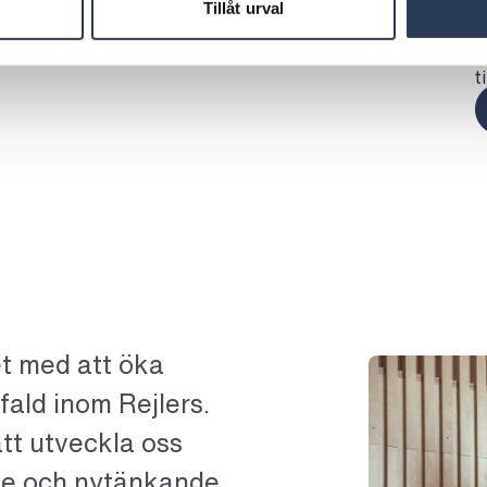
Tillåt urval
a
s
t
t med att öka
ald inom Rejlers.
 att utveckla oss
nde och nytänkande