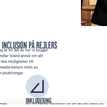
D INCLUSION PÅ REJLERS
g är en del av hur vi bygger
ndlar bland annat om att
ika möjligheter till
la medarbetare möts av
rutsättningar.
INKLUDERING
delen
För oss handlar inkludering om att alla ska känna sig