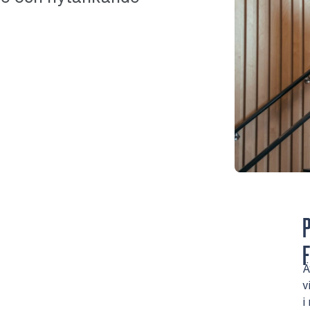
F
Ä
v
i