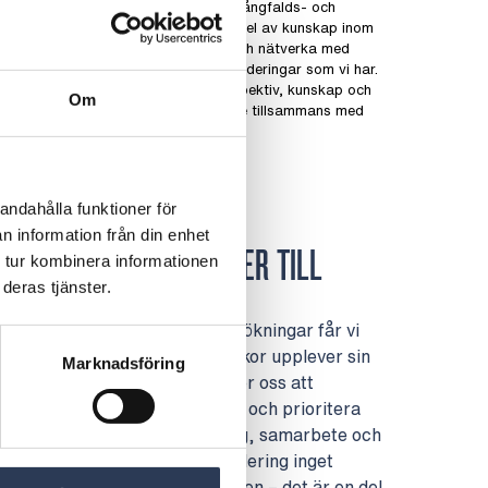
Världens största nätverk inom mångfalds- och
inkluderingsfrågor. Här får vi ta del av kunskap inom
alla sju diskrimineringsgrunder och nätverka med
andra företag med likvärdiga värderingar som vi har.
Genom nätverket får vi nya perspektiv, kunskap och
Om
möjlighet att utveckla vårt arbete tillsammans med
andra organisationer.
andahålla funktioner för
n information från din enhet
SÅ OMSÄTTER VI INSIKTER TILL
 tur kombinera informationen
deras tjänster.
FÖRBÄTTRINGAR
enom våra medarbetarundersökningar får vi
öpande insikter om hur människor upplever sin
Marknadsföring
rbetsvardag. Resultaten hjälper oss att
dentifiera förbättringsområden och prioritera
nsatser som stärker inkludering, samarbete och
rivsel över tid. För oss är inkludering inget
rojekt vid sidan av verksamheten – det är en del