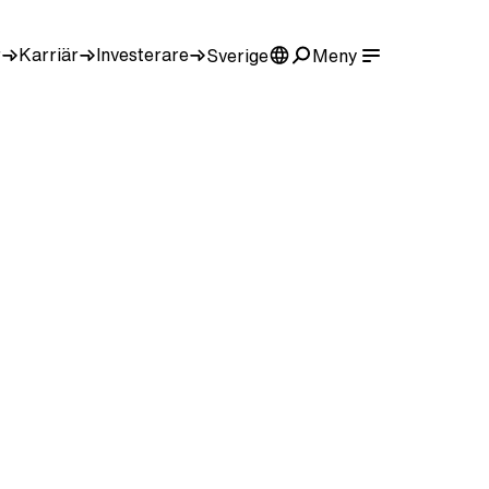
r
Karriär
Investerare
Sverige
Meny