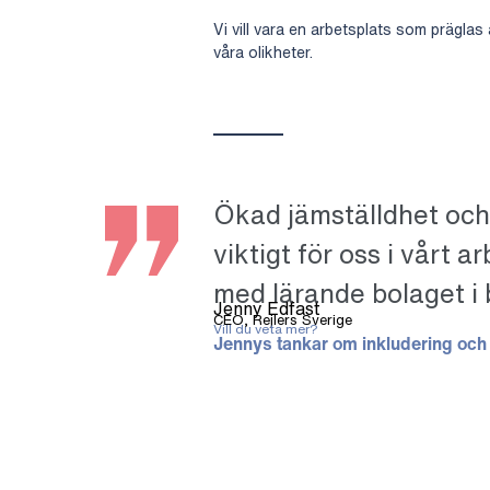
Vi vill vara en arbetsplats som präglas
våra olikheter.
Ökad jämställdhet och
viktigt för oss i vårt ar
med lärande bolaget i
Jenny Edfast
CEO, Rejlers Sverige
Vill du veta mer?
Jennys tankar om inkludering och e