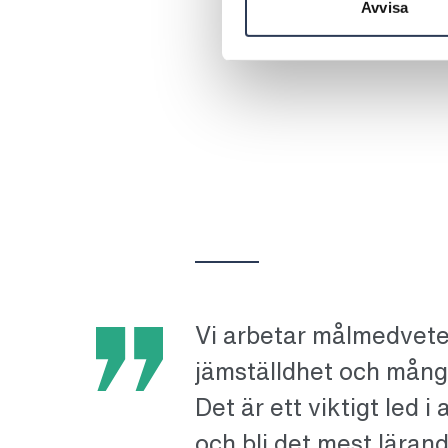
Avvisa
Vi arbetar målmedvete
jämställdhet och mångf
Det är ett viktigt led i
och bli det mest lära