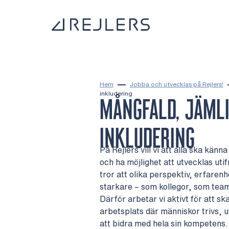
Hoppa till innehåll
Till startsidan
Hem
Jobba och utvecklas på Rejlers!
inkludering
MÅNGFALD, JÄML
INKLUDERING
På Rejlers vill vi att alla ska kän
och ha möjlighet att utvecklas utif
tror att olika perspektiv, erfaren
starkare – som kollegor, som tea
Därför arbetar vi aktivt för att s
arbetsplats där människor trivs, u
att bidra med hela sin kompetens.