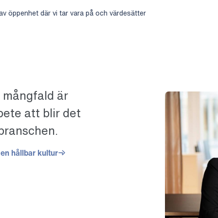
 av öppenhet där vi tar vara på och värdesätter
 mångfald är
bete att blir det
 branschen.
n hållbar kultur