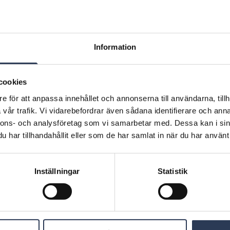
2030.
respekterade, lyssnade på och ha möjlighet att bidra
etsmiljö där
med sina perspektiv. För att förstå hur våra
tt
medarbetare upplever detta har vi utvecklat ett
m Rejlers.
inkluderingsindex för att mäta upplevelsen av
inkludering bland våra medarbetare. Genom en
Information
m
omfattande enkät har vi identifierat de faktorer som
etet.
har störst betydelse för att skapa en inkluderande
arbetsplats. Detta inkluderingsindex mäts nu löpande
i våra veckovisa medarbetarundersökningar.
cookies
e för att anpassa innehållet och annonserna till användarna, tillh
vår trafik. Vi vidarebefordrar även sådana identifierare och anna
nnons- och analysföretag som vi samarbetar med. Dessa kan i sin
har tillhandahållit eller som de har samlat in när du har använt 
G
l
Inställningar
Statistik
a
i
i
t
p