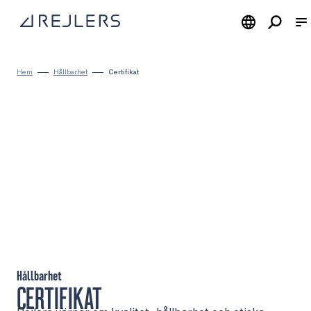
Hoppa till innehåll
Till startsidan
Hem
Hållbarhet
Certifikat
Hållbarhet
CERTIFIKAT