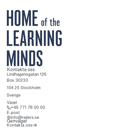
Kontakta oss
Till startsidan
Lindhagensgatan 126
Box 30233
104 25 Stockholm
Sverige
Växel
Ring: + 4 6 7 7 1 7 8 0 0 0 0
+46 771 78 00 00
E-post
info@rejlers.se
Genvägar
Kontakta oss