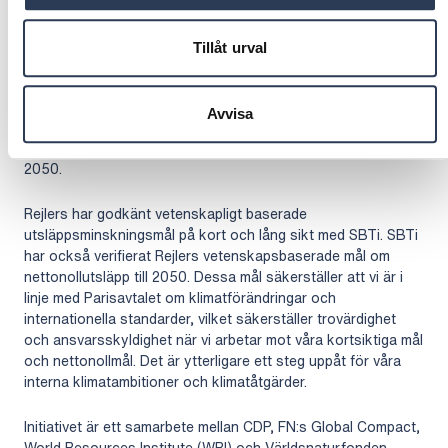
Science Based Targets Initiative (SBTi)
Tillåt urval
Science Based Targets initiative (SBTi) är en global
organisation som gör det möjligt för företag att sätta
ambitiösa utsläppsminskningsmål i linje med den senaste
Avvisa
klimatvetenskapen. Målet är att påskynda halveringen av
utsläppen globalt till 2030 och uppnå nettonollutsläpp till
2050.
Rejlers har godkänt vetenskapligt baserade
utsläppsminskningsmål på kort och lång sikt med SBTi. SBTi
har också verifierat Rejlers vetenskapsbaserade mål om
nettonollutsläpp till 2050. Dessa mål säkerställer att vi är i
linje med Parisavtalet om klimatförändringar och
internationella standarder, vilket säkerställer trovärdighet
och ansvarsskyldighet när vi arbetar mot våra kortsiktiga mål
och nettonollmål. Det är ytterligare ett steg uppåt för våra
interna klimatambitioner och klimatåtgärder.
Initiativet är ett samarbete mellan CDP, FN:s Global Compact,
World Resources Institute (WRI) och Världsnaturfonden