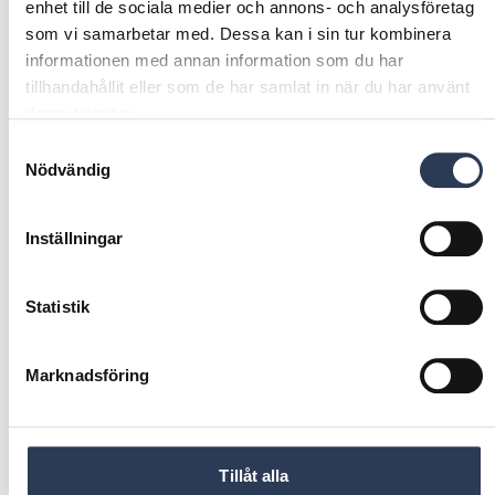
Rejlers har tilldelats utmärkelsen Platinum av EcoVadis, en
enhet till de sociala medier och annons- och analysföretag
världsledande och oberoende bedömningsorganisation som
som vi samarbetar med. Dessa kan i sin tur kombinera
utvärderar och betygsätter företags hållbarhetsarbete.
informationen med annan information som du har
Rejlers fick 84 av 100 poäng, vilket placerade företaget bland
tillhandahållit eller som de har samlat in när du har använt
de bästa 1 procenten av alla företag som utvärderats av
deras tjänster.
EcoVadis under de senaste 12 månaderna (över den 99:e
percentilen).
Samtyckesval
Nödvändig
Länk till EcoVadis Sustainability Rating sida
Inställningar
Statistik
Marknadsföring
Tillåt alla