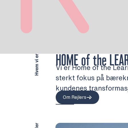
HOME
of the
LEA
Hvem vi er
Vi er Home of the Lear
sterkt fokus på bærekr
kundenes transformasjo
Om Rejlers