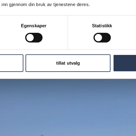
 inn gjennom din bruk av tjenestene deres.
Egenskaper
Statistikk
JONEN AV INDUSTRIEN
llingen er et område der Rejlers gjør en forskjell. Rejlers m
bred kompetanse innen den nyeste teknologien.
tillat utvalg