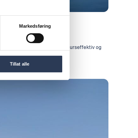
Markedsføring
uliggjør overgangen til en ressurseffektiv og
Tillat alle