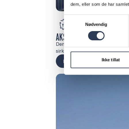
dem, eller som de har samlet
Samtykkevalg
Nødvendig
AKSELERERER TRANSFORMAS
Den pågående og raske bransjeomsti
sirkulær industriproduksjon med 
Ikke tillat
Les mer