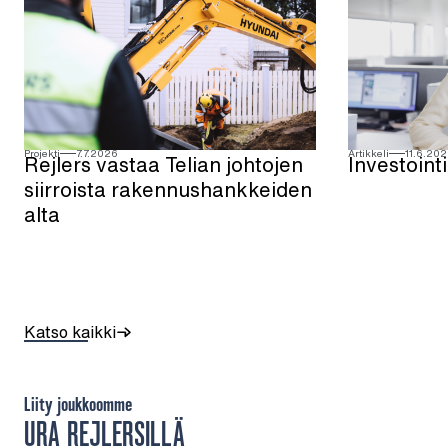
Projekti
7.7.2026
Artikkeli
11.6.20
Rejlers vastaa Telian johtojen
Investoint
siirroista rakennushankkeiden
alta
Katso kaikki
Liity joukkoomme
URA REJLERSILLÄ