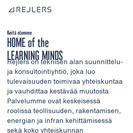
Siirry sisältöön
Kotisivulle
Keitä olemme
HOME
of the
LEARNING MINDS
Rejlers on teknisen alan suunnittelu-
ja konsultointiyhtiö, joka luo
tulevaisuuden toimivaa yhteiskuntaa
ja vauhdittaa kestävää muutosta.
Palvelumme ovat keskeisessä
roolissa teollisuuden, rakentamisen,
energian ja infran kehittämisessä
sekä koko yhteiskunnan