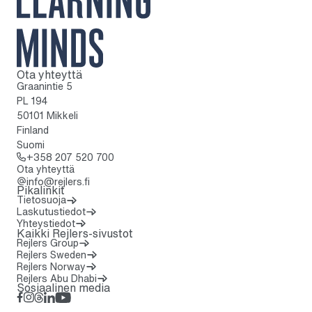
Ota yhteyttä
Kotisivulle
Graanintie 5
PL 194
50101 Mikkeli
Finland
Suomi
Soita: + 3 5 8 2 0 7 5 2 0 7 0 0
+358 207 520 700
Ota yhteyttä
info@rejlers.fi
Pikalinkit
Tietosuoja
Laskutustiedot
Yhteystiedot
Kaikki Rejlers-sivustot
Rejlers Group
Rejlers Sweden
Rejlers Norway
Rejlers Abu Dhabi
Sosiaalinen media
Facebook
Instagram
Threads
LinkedIn
YouTube