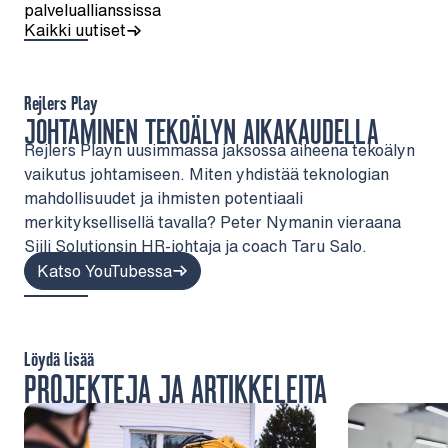
palveluallianssissa
Kaikki uutiset
Rejlers Play
JOHTAMINEN TEKOÄLYN AIKAKAUDELLA
Rejlers Playn uusimmassa jaksossa aiheena tekoälyn
vaikutus johtamiseen. Miten yhdistää teknologian
mahdollisuudet ja ihmisten potentiaali
merkityksellisellä tavalla? Peter Nymanin vieraana
Siili Solutionsin HR-johtaja ja coach Taru Salo.
Katso YouTubessa
Löydä lisää
PROJEKTEJA JA ARTIKKELEITA