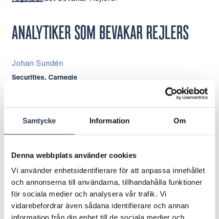
ANALYTIKER SOM BEVAKAR REJLERS
Johan Sundén
Securities, Carnegie
johasu@carnegie.se
Telefon: +46 8 58 86 86 67
Samtycke
Information
Om
Daniel Djurberg
Handelsbanken, Capital Markets
dadj03@handelsbanken.se
Denna webbplats använder cookies
Telefon: +46 725 44 55 75
Vi använder enhetsidentifierare för att anpassa innehållet
och annonserna till användarna, tillhandahålla funktioner
Fredrik Lithell
för sociala medier och analysera vår trafik. Vi
Handelsbanken, Capital Markets
vidarebefordrar även sådana identifierare och annan
frli24@handelsbanken.se
information från din enhet till de sociala medier och