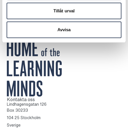
Sb1 Markets
gustav.olsson@sb1markets.com
Tillåt urval
Telefon: +46 709 71 82 32
Avvisa
Kontakta oss
Till startsidan
Lindhagensgatan 126
Box 30233
104 25 Stockholm
Sverige