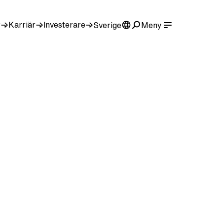
r
Karriär
Investerare
Sverige
Meny