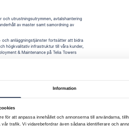
er och utrustningsutrymmen, avtalshantering
 underhåll av master samt samordning av
och anläggningstjänster fortsätter att bidra
och högkvalitativ infrastruktur till våra kunder,
ployment & Maintenance på Telia Towers
owers stärker ytterligare Rejlers position som
d. Vi värdesätter deras fortsatta förtroende
ådeschef för Telekom och telekomtjänster på
Information
ren av mast och utrustningsutrymme i Norden,
l av master, torn och relaterad infrastruktur.
cookies
Finland, + 358 44 425 3143,
e för att anpassa innehållet och annonserna till användarna, tillh
vår trafik. Vi vidarebefordrar även sådana identifierare och anna