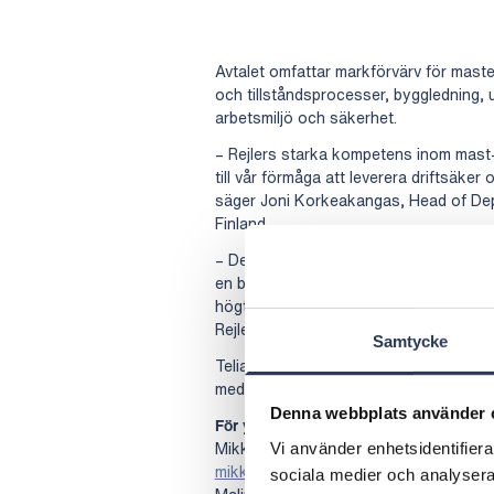
Avtalet omfattar markförvärv för mast
och tillståndsprocesser, byggledning,
arbetsmiljö och säkerhet.
– Rejlers starka kompetens inom mast- 
till vår förmåga att leverera driftsäker 
säger Joni Korkeakangas, Head of De
Finland.
– Det fortsatta samarbetet med Telia T
en betrodd expert inom telenät i Finlan
högt, säger Lasse Vesanen, affärsomr
Rejlers.
Samtycke
Telia Towers är den ledande leverantö
med ansvar för byggnation och underhål
Denna webbplats använder 
För ytterligare information kontakta:
Mikko Vaahersalo, landschef, Rejlers 
Vi använder enhetsidentifierar
mikko.vaahersalo@rejlers.fi
sociala medier och analysera 