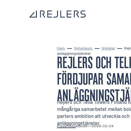
Hoppa till innehåll
Till startsidan
Hem
Nyhetsrum
Nyheter
Rej
anläggningstjänster
REJLERS OCH TEL
FÖRDJUPAR SAMA
ANLÄGGNINGSTJÄ
Rejlers och Telia Towers Finland ha
mångåriga samarbetet mellan bol
parters ambition att utveckla och
anläggningstjänster.
Pressmeddelande
2026-02-04