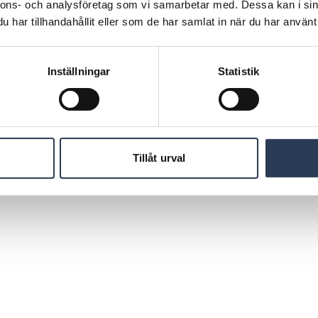
hef, Rejlers Group, 070-477 17 00,
nnons- och analysföretag som vi samarbetar med. Dessa kan i sin
har tillhandahållit eller som de har samlat in när du har använt 
ed verksamhet i Sverige, Finland, Norge och
perter med spetskompetens inom energi,
Inställningar
Statistik
försvar. Rejlers fungerar som en katalysator för
a kunder att möta framtidens utmaningar.
" är vägledande i hela koncernen. 2024
och B-aktien är noterad på Mid Cap, Nasdaq
ww.rejlers.com
Tillåt urval