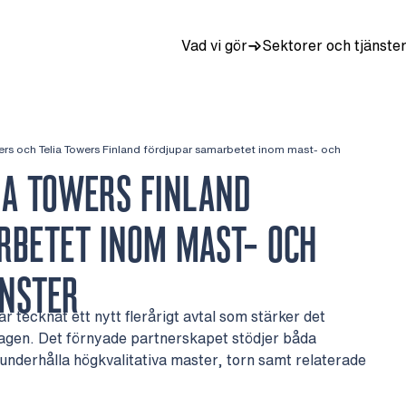
Vad vi gör
Sektorer och tjänste
lers och Telia Towers Finland fördjupar samarbetet inom mast- och
IA TOWERS FINLAND
RBETET INOM MAST- OCH
NSTER
r tecknat ett nytt flerårigt avtal som stärker det
agen. Det förnyade partnerskapet stödjer båda
 underhålla högkvalitativa master, torn samt relaterade