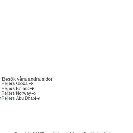
Besök våra andra sidor
Rejlers Global
Rejlers Finland
Rejlers Norway
Öppnas i en ny flik)
Rejlers Abu Dhabi
7 8 0 0 0 0