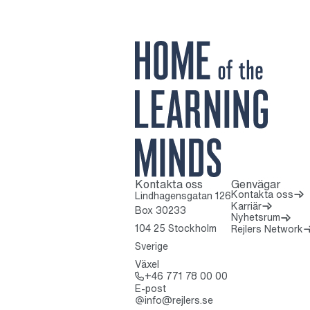
Kontakta oss
Genvägar
Till startsidan
Kontakta oss
Lindhagensgatan 126
Karriär
Box 30233
Nyhetsrum
(
104 25 Stockholm
Rejlers Network
Sverige
Växel
Ring: + 4 6 7 7 1 
+46 771 78 00 00
E-post
info@rejlers.se