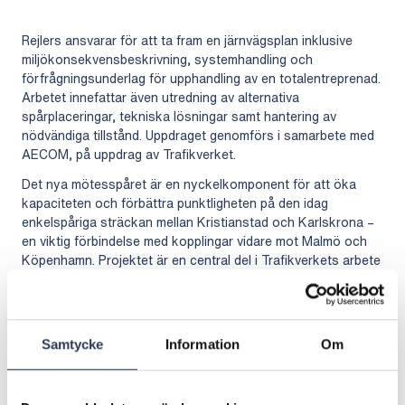
Rejlers ansvarar för att ta fram en järnvägsplan inklusive
miljökonsekvensbeskrivning, systemhandling och
förfrågningsunderlag för upphandling av en totalentreprenad.
Arbetet innefattar även utredning av alternativa
spårplaceringar, tekniska lösningar samt hantering av
nödvändiga tillstånd. Uppdraget genomförs i samarbete med
AECOM, på uppdrag av Trafikverket.
Det nya mötesspåret är en nyckelkomponent för att öka
kapaciteten och förbättra punktligheten på den idag
enkelspåriga sträckan mellan Kristianstad och Karlskrona –
en viktig förbindelse med kopplingar vidare mot Malmö och
Köpenhamn. Projektet är en central del i Trafikverkets arbete
med att skapa ett mer flexibelt och tillförlitligt
transportsystem för både gods- och persontrafik.
– Vi är stolta över att få bidra till utvecklingen av svensk
Samtycke
Information
Om
järnvägsinfrastruktur genom detta strategiskt viktiga projekt.
Sydostlänken är en viktig del i framtidens hållbara
transportlösningar, och vi ser fram emot att leverera
högkvalitativa lösningar som bidrar till en robust och modern