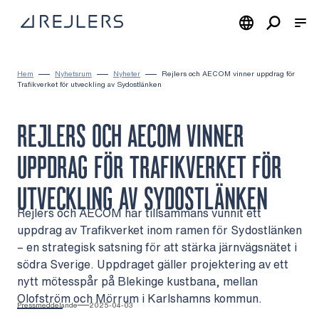
Hoppa till innehåll
Till startsidan
Hem
Nyhetsrum
Nyheter
Rejlers och AECOM vinner uppdrag för
Trafikverket för utveckling av Sydostlänken
REJLERS OCH AECOM VINNER
UPPDRAG FÖR TRAFIKVERKET FÖR
UTVECKLING AV SYDOSTLÄNKEN
Rejlers och AECOM har tillsammans vunnit ett
uppdrag av Trafikverket inom ramen för Sydostlänken
– en strategisk satsning för att stärka järnvägsnätet i
södra Sverige. Uppdraget gäller projektering av ett
nytt mötesspår på Blekinge kustbana, mellan
Olofström och Mörrum i Karlshamns kommun.
Pressmeddelande
2025-04-03