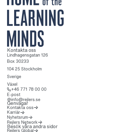
Kontakta oss
Till startsidan
Lindhagensgatan 126
Box 30233
104 25 Stockholm
Sverige
Växel
Ring: + 4 6 7 7 1 7 8 0 0 0 0
+46 771 78 00 00
E-post
info@rejlers.se
Genvägar
Kontakta oss
Karriär
Nyhetsrum
(Öppnas i en ny flik)
Rejlers Network
Besök våra andra sidor
Rejlers Global