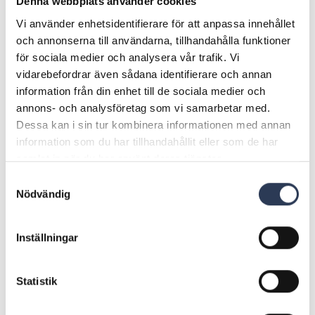
VA-branschen står inför stora investeringar och omfattande
Denna webbplats använder cookies
moderniseringar de kommande åren. Samtidigt ökar kraven
Vi använder enhetsidentifierare för att anpassa innehållet
på kapacitet, reningskrav, robusthet, hållbarhet och rening,
och annonserna till användarna, tillhandahålla funktioner
vilket ställer högre krav på tidiga tekniska vägval och
för sociala medier och analysera vår trafik. Vi
samordning mellan flera teknikområden genom hela
projektets livscykel.
vidarebefordrar även sådana identifierare och annan
information från din enhet till de sociala medier och
För att möta marknadens ökade behov fortsätter Rejlers nu
annons- och analysföretag som vi samarbetar med.
att utveckla och stärka sitt nationella erbjudande inom VA,
Dessa kan i sin tur kombinera informationen med annan
där satsningar inom VA-process och tidiga skeden är en
viktig del av utvecklingen framåt.
information som du har tillhandahållit eller som de har
samlat in när du har använt deras tjänster.
Nu söker vi fler personer som vill vara med och utveckla
framtidens hållbara och robusta VA-system.
Samtyckesval
Nödvändig
Inställningar
KONTAKTA OSS
Statistik