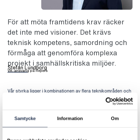
För att möta framtidens krav räcker
det inte med visioner. Det krävs
teknisk kompetens, samordning och
förmåga att genomföra komplexa
projekt i samhällskritiska miljöer.
Stefan Lundborg
VA-ansvarig på Rejlers
Vår styrka ligger i kombinationen av flera teknikområden och
kompetenser. Vi arbetar med allt från VA-process,
anläggningsdesign, mark och ledningsnät till elkraft,
automation, byggnader och digitala lösningar. Genom vårt
arbetssätt One Rejlers samlar vi kompetens från flera delar
Samtycke
Information
Om
av verksamheten och kan ta ett helhetsgrepp genom hela
projektets livscykel.