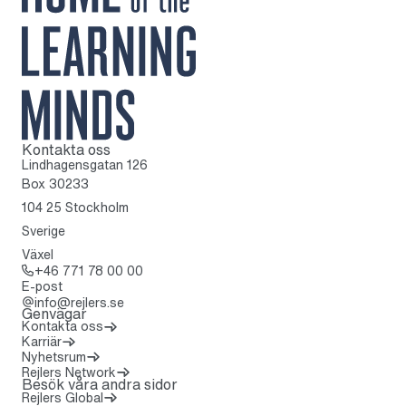
Kontakta oss
Till startsidan
Lindhagensgatan 126
Box 30233
104 25 Stockholm
Sverige
Växel
Ring: + 4 6 7 7 1 7 8 0 0 0 0
+46 771 78 00 00
E-post
info@rejlers.se
Genvägar
Kontakta oss
Karriär
Nyhetsrum
(Öppnas i en ny flik)
Rejlers Network
Besök våra andra sidor
Rejlers Global