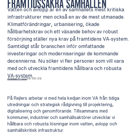
FRAMTIDSSÄKRA SAMHÄLLEN
Vatten och avlopp är en av samhällets mest kritiska
infrastrukturer men också en av de mest utmanade.
Klimatförändringar, urbanisering, ökade
hållbarhetskrav och ett växande behov av robust
försörjning ställer nya krav på framtidens VA-system.
Samtidigt står branschen inför omfattande
investeringar och moderniseringar de kommande
decennierna. Nu söker vi fler personer som vill vara
med och utveckla framtidens hållbara och robusta
VA-system.
Artikel
2026-06-09
På Rejlers arbetar vi med hela kedjan inom VA från tidiga
utredningar och strategisk rådgivning till projektering,
digitalisering och genomförande. Tillsammans med
kommuner, industrier och samhällsaktörer utvecklar vi
hållbara och robusta lösningar inom vatten, avlopp och
samhällskritisk infrastruktur.