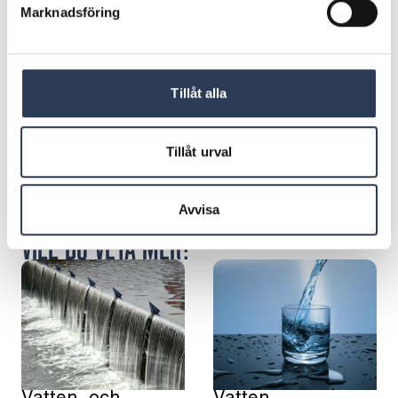
Marknadsföring
Tillåt alla
Stefan Lundborg
Consultant
Tillåt urval
: Stefan Lundborg
Skicka E-post
Ring: + 4 6 7 6 6 7 7 9 7 7 6
+46 766779776
Avvisa
VILL DU VETA MER?
Vatten- och
Vatten