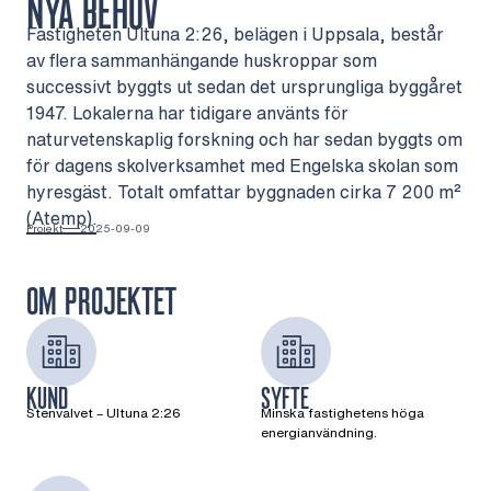
NYA BEHOV
Fastigheten Ultuna 2:26, belägen i Uppsala, består
av flera sammanhängande huskroppar som
successivt byggts ut sedan det ursprungliga byggåret
1947. Lokalerna har tidigare använts för
naturvetenskaplig forskning och har sedan byggts om
för dagens skolverksamhet med Engelska skolan som
hyresgäst. Totalt omfattar byggnaden cirka 7 200 m²
(Atemp).
Projekt
2025-09-09
OM PROJEKTET
KUND
SYFTE
Stenvalvet – Ultuna 2:26
Minska fastighetens höga
energianvändning.