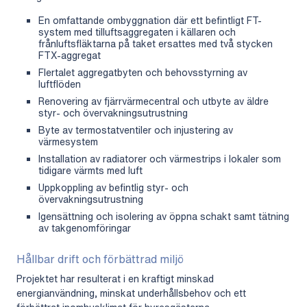
En omfattande ombyggnation där ett befintligt FT-
system med tilluftsaggregaten i källaren och
frånluftsfläktarna på taket ersattes med två stycken
FTX-aggregat
Flertalet aggregatbyten och behovsstyrning av
luftflöden
Renovering av fjärrvärmecentral och utbyte av äldre
styr- och övervakningsutrustning
Byte av termostatventiler och injustering av
värmesystem
Installation av radiatorer och värmestrips i lokaler som
tidigare värmts med luft
Uppkoppling av befintlig styr- och
övervakningsutrustning
Igensättning och isolering av öppna schakt samt tätning
av takgenomföringar
Hållbar drift och förbättrad miljö
Projektet har resulterat i en kraftigt minskad
energianvändning, minskat underhållsbehov och ett