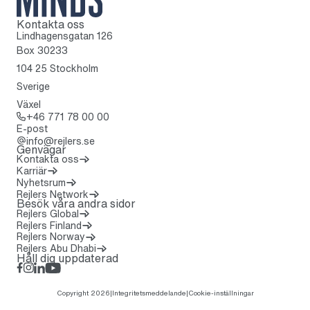
Kontakta oss
Till startsidan
Lindhagensgatan 126
Box 30233
104 25 Stockholm
Sverige
Växel
Ring: + 4 6 7 7 1 7 8 0 0 0 0
+46 771 78 00 00
E-post
info@rejlers.se
Genvägar
Kontakta oss
Karriär
Nyhetsrum
(Öppnas i en ny flik)
Rejlers Network
Besök våra andra sidor
Rejlers Global
Rejlers Finland
Rejlers Norway
Rejlers Abu Dhabi
Håll dig uppdaterad
Facebook
Instagram
LinkedIn
Rejlers Play
Copyright 2026
|
Integritetsmeddelande
|
Cookie-inställningar