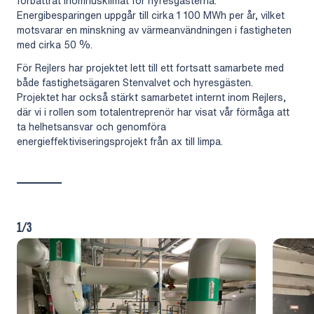
förbättrat inomhusklimat för hyresgästerna.
Energibesparingen uppgår till cirka 1 100 MWh per år, vilket
motsvarar en minskning av värmeanvändningen i fastigheten
med cirka 50 %.
För Rejlers har projektet lett till ett fortsatt samarbete med
både fastighetsägaren Stenvalvet och hyresgästen.
Projektet har också stärkt samarbetet internt inom Rejlers,
där vi i rollen som totalentreprenör har visat vår förmåga att
ta helhetsansvar och genomföra
energieffektiviseringsprojekt från ax till limpa.
1/3