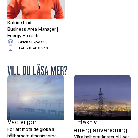
Katrine Lind
Business Area Manager |
Energy Projects
: Katrine Lind
Skicka E-post
Ring: + 4 6 7 0 6 4 9 1 6 7 8
+46 706491678
VILL DU LÄSA MER?
Vad vi gör
Effektiv
energianvändning
För att möta de globala
hållbarhetsutmaningarna
Våra helhetstjänster hjälper