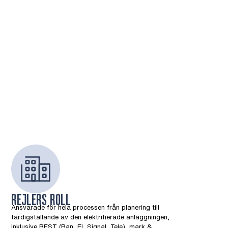
REJLERS ROLL
Ansvarade för hela processen från planering till
färdigställande av den elektrifierade anläggningen,
inklusive BEST (Ban, El, Signal, Tele), mark &