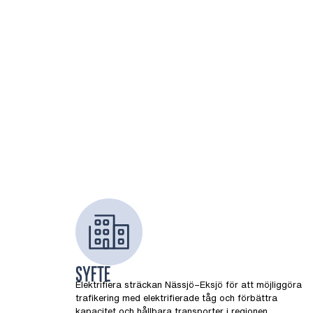
SYFTE
Elektrifiera sträckan Nässjö–Eksjö för att möjliggöra
trafikering med elektrifierade tåg och förbättra
kapacitet och hållbara transporter i regionen.