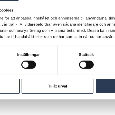
cookies
e för att anpassa innehållet och annonserna till användarna, tillh
Ormaryd, och plankorsningen vid Soåsavägen
vår trafik. Vi vidarebefordrar även sådana identifierare och anna
ångarum (km 6+009) och Lilla Brevik (km
nnons- och analysföretag som vi samarbetar med. Dessa kan i sin
el av anpassningarna för elektrifieringen.
har tillhandahållit eller som de har samlat in när du har använt 
ssen, från de tidiga planeringsskedena till den
ade anläggningen. Vi har arbetat med olika
r av projektet uppfyllt höga krav på
Inställningar
Statistik
n Nässjö–Eksjö är redo för elektrifierad trafik,
järnvägsinfrastruktur i regionen.
Tillåt urval
alisation