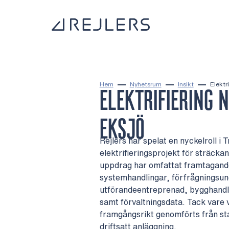
Hoppa till innehåll
Till startsidan
Hem
Nyhetsrum
Insikt
Elektr
ELEKTRIFIERING 
EKSJÖ
Rejlers har spelat en nyckelroll i 
elektrifieringsprojekt för sträcka
uppdrag har omfattat framtagande
systemhandlingar, förfrågningsun
utförandeentreprenad, bygghandli
samt förvaltningsdata. Tack vare 
framgångsrikt genomförts från start
driftsatt anläggning.