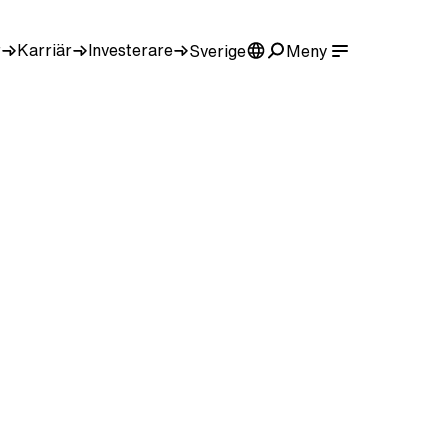
r
Karriär
Investerare
Sverige
Meny