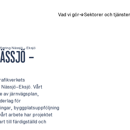
Vad vi gör
Sektorer och tjänste
ifiering Nässjö – Eksjö
NÄSSJÖ –
Trafikverkets
n Nässjö–Eksjö. Vårt
 av järnvägsplan,
derlag för
ngar, byggplatsuppföljning
vårt arbete har projektet
 till färdigställd och