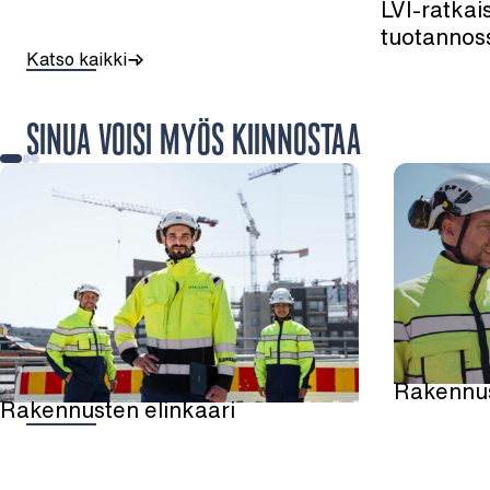
LVI-ratkai
tuotannos
Katso kaikki
SINUA VOISI MYÖS KIINNOSTAA
Rakennus
Rakennusten elinkaari