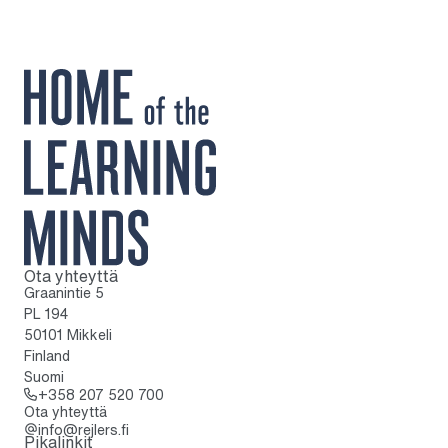
Ota yhteyttä
Kotisivulle
Graanintie 5
PL 194
50101 Mikkeli
Finland
Suomi
Soita: + 3 5 8 2 0 7 5 2 0 7 0 0
+358 207 520 700
Ota yhteyttä
info@rejlers.fi
Pikalinkit