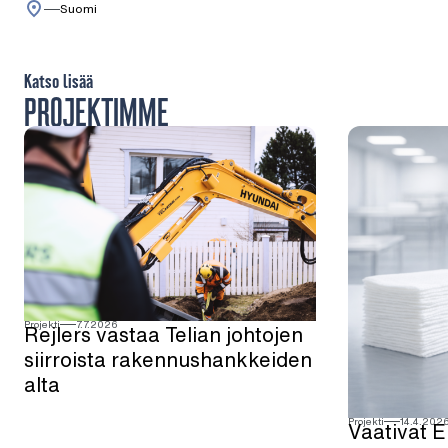
Suomi
Katso lisää
PROJEKTIMME
Projekti
7.7.2026
Rejlers vastaa Telian johtojen
siirroista rakennushankkeiden
alta
Projekti
14.4.202
Vaativat E