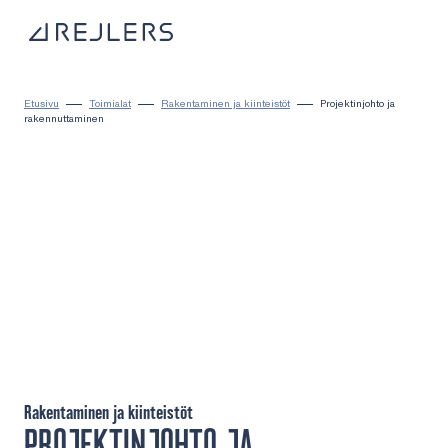
Siirry sisältöön
Kotisivulle
Etusivu
Toimialat
Rakentaminen ja kiinteistöt
Projektinjohto ja
rakennuttaminen
Rakentaminen ja kiinteistöt
PROJEKTINJOHTO JA