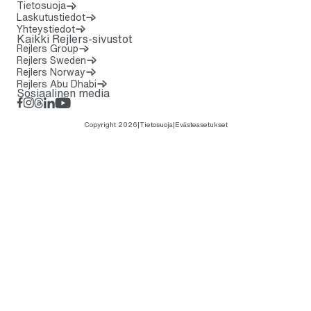
Tietosuoja
Laskutustiedot
Yhteystiedot
Kaikki Rejlers-sivustot
Rejlers Group
Rejlers Sweden
Rejlers Norway
Rejlers Abu Dhabi
Sosiaalinen media
Facebook
Instagram
Threads
LinkedIn
YouTube
Copyright 2026
|
Tietosuoja
|
Evästeasetukset