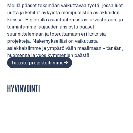
Meillä pääset tekemään vaikuttavaa työtä, jossa luot
uutta ja kehität nykyistä monipuolisten asiakkaiden
kanssa. Rejlersillä asiantuntemustasi arvostetaan, ja
toimintamme laajuuden ansiosta pääset
suunnittelemaan ja toteuttamaan eri kokoisia
projekteja. Näkemykselläsi on vaikutusta
asiakkaisiimme ja ympäröivään maailmaan – tänään,
huomenna ja vuosikymmenien päästä.
Tutustu projekteihimme
HYVINVOINTI