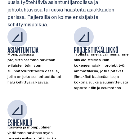
uusia työtehtäviä asiantuntijaroolissa ja
johtotehtävissä tai uusia haasteita asiakkaiden
parissa. Rejlersillä on kolme ensisijaista
kehittymispolkua.
ASIANTUNTIJA
PROJEKTIPÄÄLLIKKÖ
Monipuolisissa
Työllistämme ja valmennamme
projekteissamme tarvitaan
niin aloittelevia kuin
erilaisten teknisten
kokeneempiakin projektityön
suunnittelutehtävien osaajia,
ammattilaisia, jotka pitävät
joilla on joko senioriteettia tai
jämäkästi käsissään isoja
halu kehittyä ja kasvaa.
kokonaisuuksia suunnittelusta
raportointiin ja seurantaan.
ESIHENKILÖ
Kasvava ja monipuolinen
yhtiömme tarvitsee myös
osaavia esihenkilöitä, jotka