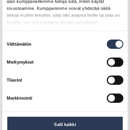
alan kumppaneillemme tietoja siitä, miten käytät
sivustoamme. Kumppanimme voivat yhdistää näitä
TYÖAIKAJOUSTOT
TERVEYS- JA
tietoja muihin tietoihin, joita olet antanut heille tai joita on
Mahdollistamme työn ja muun
TAPATURMAVAKUUTUKSET
kerätty, kun olet käyttänyt heidän palvelujaan.
elämän yhteensovittamisen.
Kattavat vapaa-ajan tapaturma-
Tavoite on, että asioista
ja terveysvakuutukset takaavat
sovitaan joustavasti.
turvan yllättävissä tilanteissa,
Suostumuksen
myös etätyöskentelyn aikana.
Välttämätön
valinta
Mieltymykset
KUNTOSALIETU
Tuemme rejlersläisten
Tilastot
kuntosaliharrastusta
osallistumalla jäsenmaksuun.
Markkinointi
Salli kaikki