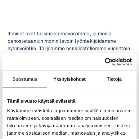
Ihmiset ovat tärkein voimavaramme, ja meillä
panostetaankin monin tavoin työntekijöidemme
hyvinvointiin. Tarjoamme henkilöstöllemme vuosittain
määritellyt, kattavat ja monipuoliset henkilöstöedut
hyvinvointiin, terveyteen, yhteisöllisyyteen,
viihtymiseen ja kehittymiseen niin työpaikalla kuin
vapaa-aikanakin.
Suostumus
Yksityiskohdat
Tietoja
Hyvinvoivat ihmiset
Tämä sivusto käyttää evästeitä
HENKILÖSTÖETUJAMME
Käytämme evästeitä tarjoamamme sisällön ja mainosten
Me Rejlersillä panostamme monin tavoin
räätälöimiseen, sosiaalisen median ominaisuuksien
henkilöstömme hyvinvointiin. Alla esimerkkejä
tukemiseen ja kävijämäärämme analysoimiseen. Lisäksi
monista henkilöstöeduistamme.
jaamme sosiaalisen median, mainosalan ja analytiikka-