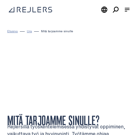
Siirry sisältöön
Kotisivulle
Etusivu
Ura
Mitä tarjoamme sinulle
MITÄ TARJOAMME SINULLE?
Rejlersillä työskentelemisessä yhdistyvät oppiminen,
vaikuttava työ ja hyvinvointi. Työtämme ohjaa