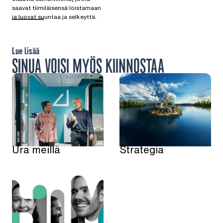
saavat tiimiläisensä loistamaan
ja luovat suuntaa ja selkeyttä.
Lue lisää
SINUA VOISI MYÖS KIINNOSTAA
Ura meillä
Strategia