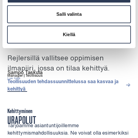
Salli valinta
Kiellä
Rejlersillä vallitsee oppimisen
ilmapiiri, jossa on tilaa kehittyä.
Sampo Taskula
Manager | Teollisuus
Lue lisää
Teollisuuden tehdassuunnittelussa saa kasvaa ja
kehittyä
Kehittyminen
URAPOLUT
Tarjoamme asiantuntijoillemme
kehittymismahdollisuuksia. Ne voivat olla esimerkiksi