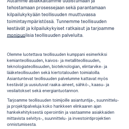
Autamme asiakkaitamme uudistumaan ja
tehostamaan prosessejaan sekä parantamaan
kilpailukykyään teollisuuden muuttuvassa
toimintaympäristössä. Tunnemme teollisuuden
kestävät ja kilpailukykyiset ratkaisut ja tarjoamme
monipuolisia teollisuuden palveluita.
Olemme luotettava teollisuuden kumppani esimerkiksi
kemianteollisuuden, kaivos- ja metalliteollisuuden,
teknologiateollisuuden, bioteknologian, elintarvike- ja
lääketeollisuuden sekä kiertotalouden toimialoilla.
Asiantuntevat teollisuuden palvelumme kattavat myös
kestävät ja uusiutuvat raaka-aineet, sähkö-, kaasu- ja
vesilaitokset sekä energiantuotannon.
Tarjoamme teollisuuden toimijoille asiantuntija-, suunnittelu-
ja projektipalveluja koko hankkeen elinkaaren ajan
hankekehityksestä operointiin ja vastaamme asiakkaiden
mittavista selvitys-, suunnittelu- ja investointiprojektien
onnistumisesta.