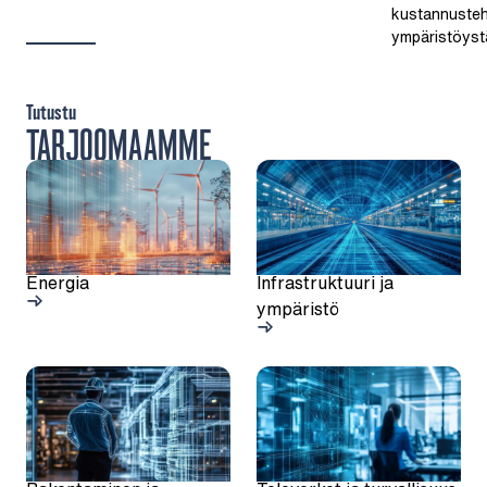
kustannusteh
ympäristöystä
Tutustu
TARJOOMAAMME
Energia
Infrastruktuuri ja
ympäristö