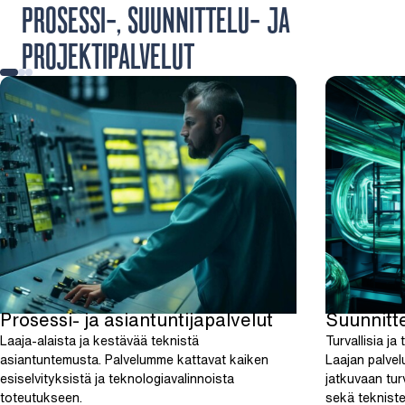
PROSESSI-, SUUNNITTELU- JA
PROJEKTIPALVELUT
Prosessi- ja asiantuntijapalvelut
Suunnitt
Laaja-alaista ja kestävää teknistä
Turvallisia ja
asiantuntemusta. Palvelumme kattavat kaiken
Laajan palve
esiselvityksistä ja teknologiavalinnoista
jatkuvaan tur
toteutukseen.
sekä teknist