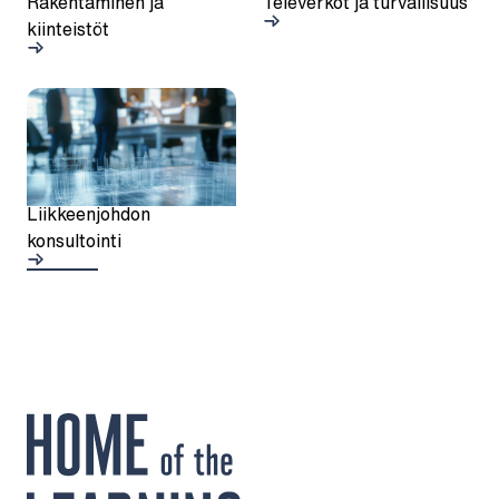
Rakentaminen ja
Televerkot ja turvallisuus
kiinteistöt
Liikkeenjohdon
konsultointi