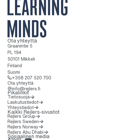
Ota yhteyttä
Kotisivulle
Graanintie 5
PL 194
50101 Mikkeli
Finland
Suomi
Soita: + 3 5 8 2 0 7 5 2 0 7 0 0
+358 207 520 700
Ota yhteyttä
info@rejlers.fi
Pikalinkit
Tietosuoja
Laskutustiedot
Yhteystiedot
Kaikki Rejlers-sivustot
Rejlers Group
Rejlers Sweden
Rejlers Norway
Rejlers Abu Dhabi
Sosiaalinen media