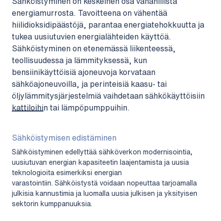
Sähköistyminen on keskeinen osa vähähiilistä
energiamurrosta. Tavoitteena on vähentää
hiilidioksidipäästöjä, parantaa energiatehokkuutta ja
tukea uusiutuvien energialähteiden käyttöä.
Sähköistyminen on etenemässä liikenteessä,
teollisuudessa ja lämmityksessä, kun
bensiinikäyttöisiä ajoneuvoja korvataan
sähköajoneuvoilla, ja perinteisiä kaasu- tai
öljylämmitysjärjestelmiä vaihdetaan sähkökäyttöisiin
kattiloihin tai lämpöpumppuihin.
Sähköistymisen edistäminen
Sähköistyminen edellyttää sähköverkon modernisointia,
uusiutuvan energian kapasiteetin laajentamista ja uusia
teknologioita esimerkiksi energian
varastointiin. Sähköistystä voidaan nopeuttaa tarjoamalla
julkisia kannustimia ja luomalla uusia julkisen ja yksityisen
sektorin kumppanuuksia.