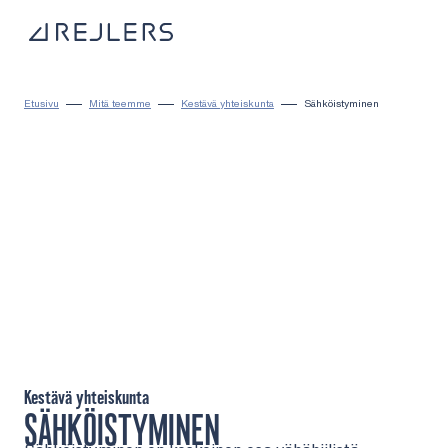
Siirry sisältöön
Kotisivulle
Etusivu
Mitä teemme
Kestävä yhteiskunta
Sähköistyminen
Kestävä yhteiskunta
SÄHKÖISTYMINEN