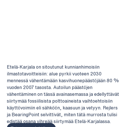
Etelä-Karjala on sitoutunut kunnianhimoisiin
ilmastotavoitteisiin: alue pyrkii vuoteen 2030
mennessä vähentämään kasvihuonepäästöjään 80 %
vuoden 2007 tasosta. Autoilun päästöjen
vähentäminen on tässä avainasemassa ja edellyttävät
siirtymää fossiilisista polttoaineista vaihtoehtoisiin
käyttövoimiin eli sähköön, kaasuun ja vetyyn. Rejlers
ja BearingPoint selvittivät, miten tätä murrosta tulisi
edistää osana vihreää siirtymää Etelä-Karjalassa.