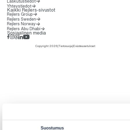
Laskutustiedot
Yhteystiedot
Kaikki Rejlers-sivustot
Rejlers Group
Rejlers Sweden
Rejlers Norway
Rejlers Abu Dhabi
Sosiaalinen media
Facebook
Instagram
Threads
LinkedIn
YouTube
Copyright 2026
|
Tietosuoja
|
Evästeasetukset
Suostumus