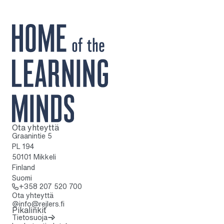
Ota yhteyttä
Kotisivulle
Graanintie 5
PL 194
50101 Mikkeli
Finland
Suomi
Soita: + 3 5 8 2 0 7 5 2 0 7 0 0
+358 207 520 700
Ota yhteyttä
info@rejlers.fi
Pikalinkit
Tietosuoja