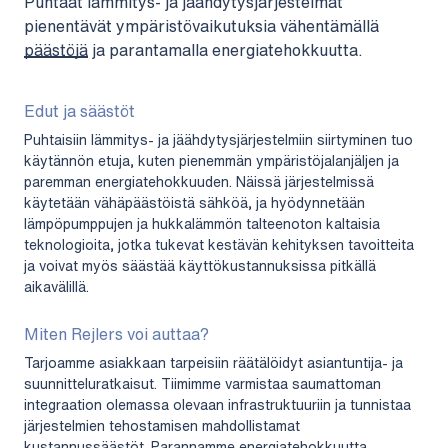
Puhtaat lämmitys- ja jäähdytysjärjestelmät
pienentävät ympäristövaikutuksia vähentämällä
päästöjä ja parantamalla energiatehokkuutta.
Edut ja säästöt
Puhtaisiin lämmitys- ja jäähdytysjärjestelmiin siirtyminen tuo
käytännön etuja, kuten pienemmän ympäristöjalanjäljen ja
paremman energiatehokkuuden. Näissä järjestelmissä
käytetään vähäpäästöistä sähköä, ja hyödynnetään
lämpöpumppujen ja hukkalämmön talteenoton kaltaisia
teknologioita, jotka tukevat kestävän kehityksen tavoitteita
ja voivat myös säästää käyttökustannuksissa pitkällä
aikavälillä.
Miten Rejlers voi auttaa?
Tarjoamme asiakkaan tarpeisiin räätälöidyt asiantuntija- ja
suunnitteluratkaisut. Tiimimme varmistaa saumattoman
integraation olemassa olevaan infrastruktuuriin ja tunnistaa
järjestelmien tehostamisen mahdollistamat
kustannussäästöt. Parannamme energiatehokkuutta,