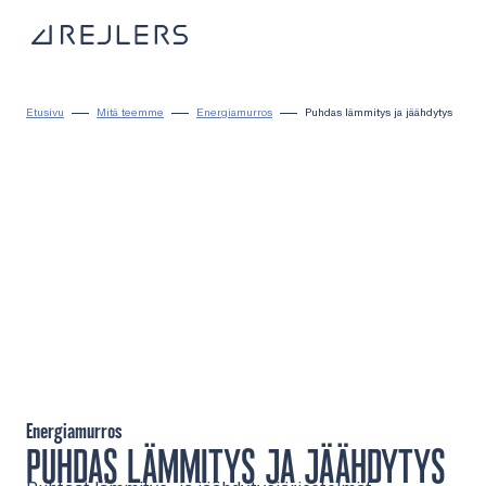
Siirry sisältöön
Kotisivulle
Etusivu
Mitä teemme
Energiamurros
Puhdas lämmitys ja jäähdytys
Energiamurros
PUHDAS LÄMMITYS JA JÄÄHDYTYS