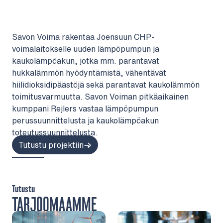
Savon Voima rakentaa Joensuun CHP-
voimalaitokselle uuden lämpöpumpun ja
kaukolämpöakun, jotka mm. parantavat
hukkalämmön hyödyntämistä, vähentävät
hiilidioksidipäästöjä sekä parantavat kaukolämmön
toimitusvarmuutta. Savon Voiman pitkäaikainen
kumppani Rejlers vastaa lämpöpumpun
perussuunnittelusta ja kaukolämpöakun
toteutussuunnittelusta.
Tutustu projektiin
Tutustu
TARJOOMAAMME