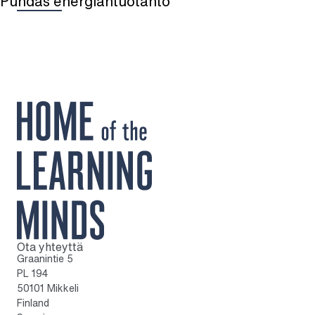
Puhdas energiantuotanto
Ota yhteyttä
Kotisivulle
Graanintie 5
PL 194
50101 Mikkeli
Finland