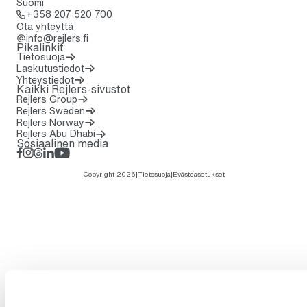
Suomi
Soita: + 3 5 8 2 0 7 5 2 0 7 0 0
+358 207 520 700
Ota yhteyttä
info@rejlers.fi
Pikalinkit
Tietosuoja
Laskutustiedot
Yhteystiedot
Kaikki Rejlers-sivustot
Rejlers Group
Rejlers Sweden
Rejlers Norway
Rejlers Abu Dhabi
Sosiaalinen media
Facebook
Instagram
Threads
LinkedIn
YouTube
Copyright 2026
|
Tietosuoja
|
Evästeasetukset