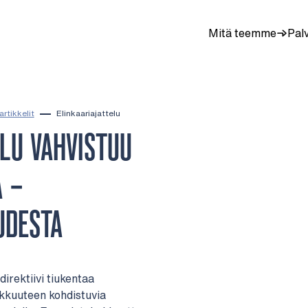
Mitä teemme
Pal
artikkelit
Elinkaariajattelu
LU VAHVISTUU
 –
UDESTA
irektiivi tiukentaa
okkuuteen kohdistuvia