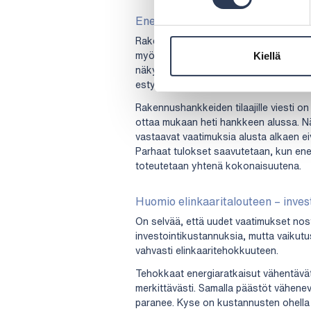
Energia- ja elinkaariasiantuntijall
Rakennushankkeissa energiatehokkuute
myöhään. Tämä voi johtaa tarpeeseen m
Kiellä
näkyy hankkeen kustannuksissa. Myös l
estyä, jos selvityksissä on puutteita.
Rakennushankkeiden tilaajille viesti on 
ottaa mukaan heti hankkeen alussa. Näi
vastaavat vaatimuksia alusta alkaen eiv
Parhaat tulokset saavutetaan, kun energ
toteutetaan yhtenä kokonaisuutena.
Huomio elinkaaritalouteen – inves
On selvää, että uudet vaatimukset no
investointikustannuksia, mutta vaikut
vahvasti elinkaaritehokkuuteen.
Tehokkaat energiaratkaisut vähentävä
merkittävästi. Samalla päästöt vähene
paranee. Kyse on kustannusten ohella