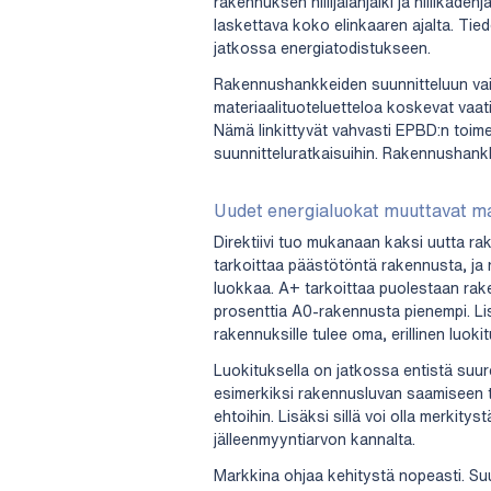
rakennuksen hiilijalanjälki ja hiilikäde
laskettava koko elinkaaren ajalta. Tied
jatkossa energiatodistukseen.
Rakennushankkeiden suunnitteluun vaik
materiaalituoteluetteloa koskevat vaat
Nämä linkittyvät vahvasti EPBD:n toim
suunnitteluratkaisuihin. Rakennushank
Uudet energialuokat muuttavat m
Direktiivi tuo mukanaan kaksi uutta r
tarkoittaa päästötöntä rakennusta, ja 
luokkaa. A+ tarkoittaa puolestaan rak
prosenttia A0-rakennusta pienempi. Lisäk
rakennuksille tulee oma, erillinen luoki
Luokituksella on jatkossa entistä suur
esimerkiksi rakennusluvan saamiseen 
ehtoihin. Lisäksi sillä voi olla merkityst
jälleenmyyntiarvon kannalta.
Markkina ohjaa kehitystä nopeasti. Suur