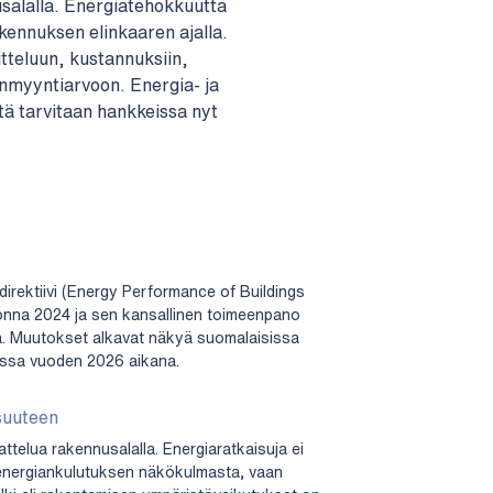
usalalla. Energiatehokkuutta
kennuksen elinkaaren ajalla.
tteluun, kustannuksiin,
eenmyyntiarvoon. Energia- ja
tä tarvitaan hankkeissa nyt
rektiivi (Energy Performance of Buildings
uonna 2024 ja sen kansallinen toimeenpano
 Muutokset alkavat näkyä suomalaisissa
issa vuoden 2026 aikana.
suuteen
attelua rakennusalalla. Energiaratkaisuja ei
 energiankulutuksen näkökulmasta, vaan