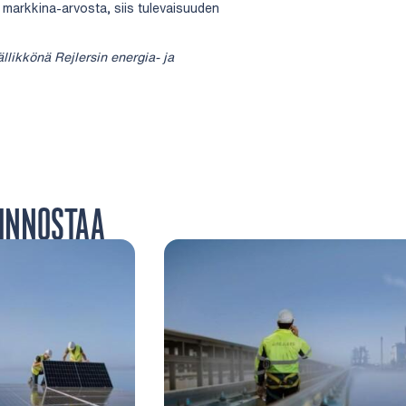
n markkina-arvosta, siis tulevaisuuden
ällikkönä Rejlersin energia- ja
IINNOSTAA