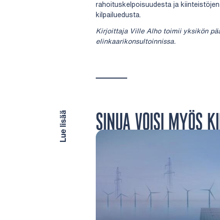
rahoituskelpoisuudesta ja kiinteistöje
kilpailuedusta.
Kirjoittaja Ville Alho toimii yksikön pä
elinkaarikonsultoinnissa.
SINUA VOISI MYÖS K
Lue lisää