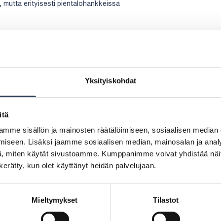
a, mutta erityisesti pientalohankkeissa
sia ohjauskeinoja
on roolia rakennushankkeissa.
utuvan energian tuotantojärjestelmä tulee
utuvan energian määrä täytyy myös ilmoittaa
Yksityiskohdat
set näkyvät selvemmin rakennushankkeiden
den ympäristöselosteista eli EPD-
itä
claration) tulee tuotevalmistajille kilpailuetu.
mme sisällön ja mainosten räätälöimiseen, sosiaalisen median
a käytetään kansallisia keskiarvoja, jotka
tavasti korkeammat.
iseen. Lisäksi jaamme sosiaalisen median, mainosalan ja analy
, miten käytät sivustoamme. Kumppanimme voivat yhdistää näitä t
 uusia ohjauskeinoja. Energiatodistus
n kerätty, kun olet käyttänyt heidän palvelujaan.
yhteydessä ja käyttöön otetaan
ja ohjataan energianeuvontaan, jos
tä heikompi. Tavoitteena on nostaa nykyinen
 pienentää olemassa olevien kiinteistöjen
Mieltymykset
Tilastot