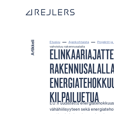
Siirry sisältöön
Kotisivulle
Artikkeli
Etusivu
Ajankohtaista
Projektit ja 
vahvistuu rakennusalalla
ELINKAARIAJATTE
RAKENNUSALALLA
ENERGIATEHOKKU
KILPAILUETUA
EU:n uudistettu energiatehokkuusd
vähähiilisyyteen sekä energiateh