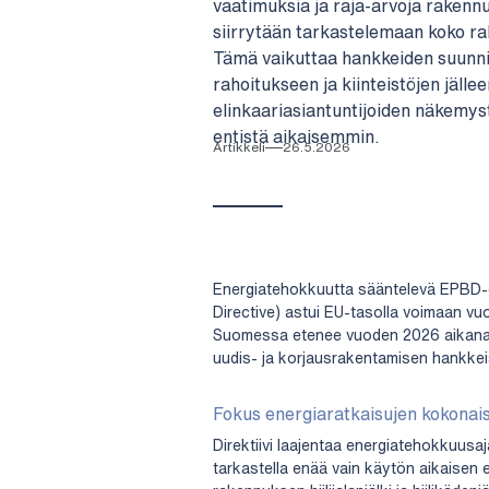
vaatimuksia ja raja-arvoja rakenn
siirrytään tarkastelemaan koko ra
Tämä vaikuttaa hankkeiden suunni
rahoitukseen ja kiinteistöjen jäll
elinkaariasiantuntijoiden näkemys
entistä aikaisemmin.
Artikkeli
26.5.2026
Energiatehokkuutta sääntelevä EPBD-di
Directive) astui EU-tasolla voimaan v
Suomessa etenee vuoden 2026 aikana.
uudis- ja korjausrakentamisen hankke
Fokus energiaratkaisujen kokonai
Direktiivi laajentaa energiatehokkuusaj
tarkastella enää vain käytön aikaisen