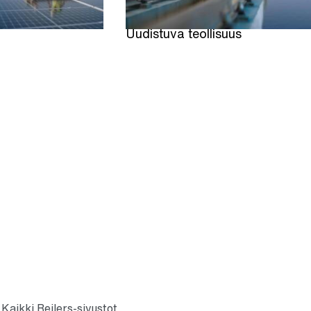
Uudistuva teollisuus
Kaikki Rejlers-sivustot