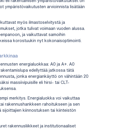
njälki eli rakentamisen ympäristövaikutukset on
ot ympäristövaikutusten arvioinnista lisätään
uttavat myös ilmastoselvitystä ja
imukset, jotka tulivat voimaan vuoden alussa.
eenpanoon, ja vaikuttavat samoihin
keissa korostuukin nyt kokonaisoptimointi.
arkkinaa
akennusten energialuokkaa: A0 ja A+. A0
rakentamislupa edellyttää jatkossa tätä
ennusta, jonka energiankäyttö on vähintään 20
si massiivipuisille eli hirsi- tai CLT-
tuksensa.
empi merkitys. Energialuokka voi vaikuttaa
tai rakennushankkeen rahoitukseen ja sen
ä sijoittajien kiinnostuksen tai kiinteistön
et rakennusliikkeet ja institutionaaliset