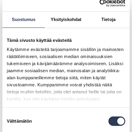
inspiroivat minua ja vastaavat omia arvojani.
Monialayrityksenä pystymme työskentelemään yhteistyössä
vahvana tiiminä ja tarkastelemaan asioita monipuolisesti
sekä laaja-alaisesti useasta näkökulmasta, mikä tukee
Suostumus
Yksityiskohdat
Tietoja
uusien innovaatioiden ja ratkaisujen hyödyntämistä. Olen
erittäin tyytyväinen päästessäni mukaan vauhdittamaan
Rejlersin arkkitehtiliiketoimintaa, jotta voimme yhdessä
Tämä sivusto käyttää evästeitä
tuottaa entistä parempaa lisäarvoa asiakkaillemme, Taina
Käytämme evästeitä tarjoamamme sisällön ja mainosten
Jordan sanoo.
räätälöimiseen, sosiaalisen median ominaisuuksien
– Olemme todella iloisia saadessamme Tainan Rejlersille.
tukemiseen ja kävijämäärämme analysoimiseen. Lisäksi
Hänen pitkä ja laaja-alainen kokemuksensa arkkitehtuurista
jaamme sosiaalisen median, mainosalan ja analytiikka-
vahvistaa edelleen kyvykkyyttämme palvella asiakkaitamme
alan kumppaneillemme tietoja siitä, miten käytät
heidän tarpeissaan, sanoo rakentamisen toimialajohtaja
Asko Laune.
sivustoamme. Kumppanimme voivat yhdistää näitä
tietoja muihin tietoihin, joita olet antanut heille tai joita on
Tarjoamme rakennetun ympäristön teknisiä
kerätty, kun olet käyttänyt heidän palvelujaan.
asiantuntijapalveluita kautta maan. Uudistamme
yhteiskunnallisesti merkittäviä rakennuksia ja
asuinympäristöjä. Asiantuntijamme työskentelevät tiiviissä
Suostumuksen
yhteistyössä kiinteistönomistajien, rakennuttajien ja
Välttämätön
valinta
rakennusyritysten kanssa tarjoten palveluja, jotka vastaavat
asiakkaidemme muuttuviin tarpeisiin. Lisäksi meillä on