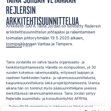
REJLERSIN
ARKKITEHTISUUNNITTELUA
Arkkitehti SAFA Taina Jordan on nimitetty Rejlersin
arkkitehtisuunnittelun johtajaksi ja rakentamisen
toimialan johtoryhmään 19.5.2025 alkaen,
toimipaikkanaan Vantaa ja Tampere.
Uutinen
19.5.2025
Taina Jordanilla on vahva tausta organisaatio- ja
henkilöstöjohtamisesta. Hänellä on monipuolinen, yli 30
vuoden kokemus rakennusalalta, erityisesti laajojen ja
vaativien hankkeiden hanke- ja rakennussuunnittelusta,
kaupunkisuunnittelusta sekä projektijohtamisesta. Uransa
aikana hän on toiminut myös pääsuunnittelijana useissa
merkittävissä rakennushankkeissa. Taina Jordan siirtyy
Rejlersille suunnittelu- ja konsultointiyhtiö AFRYltä.
– Rejlersillä liiketoimintaan ja johtamiseen liitetyt arvot