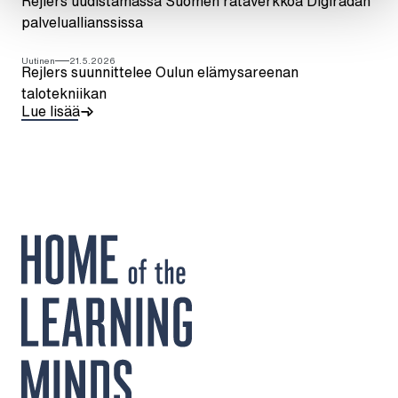
Rejlers uudistamassa Suomen rataverkkoa Digiradan
palveluallianssissa
Uutinen
21.5.2026
Rejlers suunnittelee Oulun elämysareenan
talotekniikan
Lue lisää