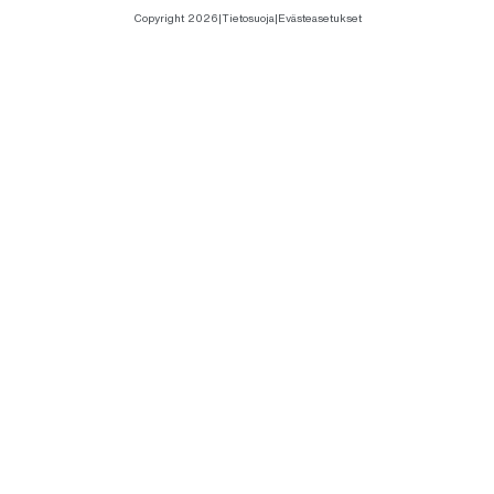
Copyright 2026
|
Tietosuoja
|
Evästeasetukset