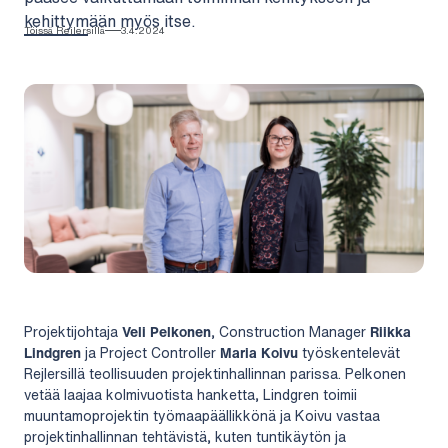
kehittymään myös itse.
Töissä Rejlersillä
3.4.2024
Projektijohtaja
Veli Pelkonen
, Construction Manager
Riikka
Lindgren
ja Project Controller
Maria Koivu
työskentelevät
Rejlersillä teollisuuden projektinhallinnan parissa. Pelkonen
vetää laajaa kolmivuotista hanketta, Lindgren toimii
muuntamoprojektin työmaapäällikkönä ja Koivu vastaa
projektinhallinnan tehtävistä, kuten tuntikäytön ja