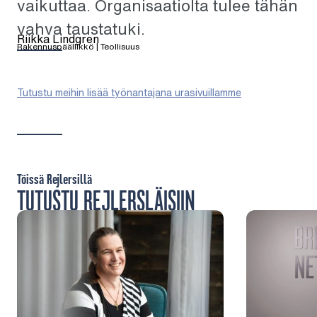
vaikuttaa. Organisaatiolta tulee tähän
vahva taustatuki.
Riikka Lindgren
Rakennuspäällikkö | Teollisuus
Tutustu meihin lisää työnantajana urasivuillamme
Töissä Rejlersillä
TUTUSTU REJLERSLÄISIIN