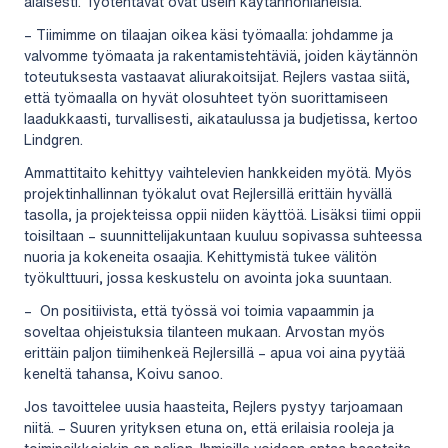
alaisesti. Työtehtävät ovat usein käytännönläheisiä.
– Tiimimme on tilaajan oikea käsi työmaalla: johdamme ja
valvomme työmaata ja rakentamistehtäviä, joiden käytännön
toteutuksesta vastaavat aliurakoitsijat. Rejlers vastaa siitä,
että työmaalla on hyvät olosuhteet työn suorittamiseen
laadukkaasti, turvallisesti, aikataulussa ja budjetissa, kertoo
Lindgren.
Ammattitaito kehittyy vaihtelevien hankkeiden myötä. Myös
projektinhallinnan työkalut ovat Rejlersillä erittäin hyvällä
tasolla, ja projekteissa oppii niiden käyttöä. Lisäksi tiimi oppii
toisiltaan – suunnittelijakuntaan kuuluu sopivassa suhteessa
nuoria ja kokeneita osaajia. Kehittymistä tukee välitön
työkulttuuri, jossa keskustelu on avointa joka suuntaan.
– On positiivista, että työssä voi toimia vapaammin ja
soveltaa ohjeistuksia tilanteen mukaan. Arvostan myös
erittäin paljon tiimihenkeä Rejlersillä – apua voi aina pyytää
keneltä tahansa, Koivu sanoo.
Jos tavoittelee uusia haasteita, Rejlers pystyy tarjoamaan
niitä. – Suuren yrityksen etuna on, että erilaisia rooleja ja