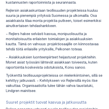
kustannusten raportoinnista ja seurannasta.
Rejlersin asiakaskuntaan teollisuuden projekteissa kuuluu
suuria ja pienempiä yrityksiä Suomessa ja ulkomailla. Osa
asiakkaista tilaa monta projektia putkeen, toiset esimerkiksi
ainutkertaisen tehdashankkeen.
– Rejlers hakee selvästi kasvua, monipuolisuutta ja
monitaitoisuutta erilaisten toimialojen ja asiakkuuksien
kautta. Tämä on vahvuus: projektiosaajille on kiinnostavaa
tehdä töitä erilaisille yrityksille, Pelkonen toteaa.
– Asiakkuuksien luonteenpiirteet heijastuvat projekteihin.
Monet asiat työssäni lähtevät asiakkaan toiveesta, kuten
raportointia koskevista odotuksista, Koivu sanoo.
Työkenttä teollisuusprojekteissa on mielenkiintoinen, sillä se
kehittyy jatkuvasti. – Kehitykseen voi Rejlersillä myös itse
vaikuttaa. Organisaatiolta tulee tähän vahva taustatuki,
Lindgren mainitsee.
Suuret projektit tuovat kasvua ja jatkuvuutta