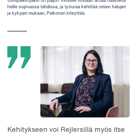
toimipaikkojakin on paljon. Ihmisille voidaan antaa haasteita
heille sopivassa tahdissa, ja työuraa kehittää omien halujen
ja kykyjen mukaan, Pelkonen kiteyttää.
Kehitykseen voi Rejlersillä myös itse