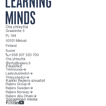
Ota yhteyttä
Kotisivulle
Graanintie 5
PL 194
50101 Mikkeli
Finland
Suomi
Soita: + 3 5 8 2 0 7 5 2 0 7 0 0
+358 207 520 700
Ota yhteyttä
info@rejlers.fi
Pikalinkit
Tietosuoja
Laskutustiedot
Yhteystiedot
Kaikki Rejlers-sivustot
Rejlers Group
Rejlers Sweden
Rejlers Norway
Rejlers Abu Dhabi
Sosiaalinen media
Facebook
Instagram
Threads
LinkedIn
YouTube