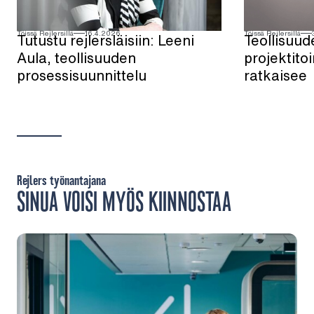
Töissä Rejlersillä
16.4.2026
Töissä Rejlersillä
Tutustu rejlersläisiin: Leeni
Teollisuud
Aula, teollisuuden
projektito
prosessisuunnittelu
ratkaisee
Rejlers työnantajana
SINUA VOISI MYÖS KIINNOSTAA