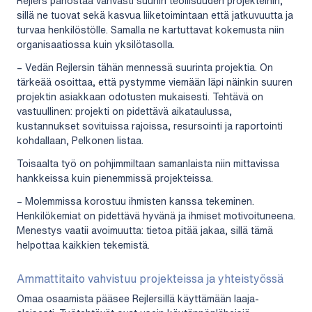
Rejlers panostaa vahvasti suuriin teollisuuden projekteihin,
sillä ne tuovat sekä kasvua liiketoimintaan että jatkuvuutta ja
turvaa henkilöstölle. Samalla ne kartuttavat kokemusta niin
organisaatiossa kuin yksilötasolla.
– Vedän Rejlersin tähän mennessä suurinta projektia. On
tärkeää osoittaa, että pystymme viemään läpi näinkin suuren
projektin asiakkaan odotusten mukaisesti. Tehtävä on
vastuullinen: projekti on pidettävä aikataulussa,
kustannukset sovituissa rajoissa, resursointi ja raportointi
kohdallaan, Pelkonen listaa.
Toisaalta työ on pohjimmiltaan samanlaista niin mittavissa
hankkeissa kuin pienemmissä projekteissa.
– Molemmissa korostuu ihmisten kanssa tekeminen.
Henkilökemiat on pidettävä hyvänä ja ihmiset motivoituneena.
Menestys vaatii avoimuutta: tietoa pitää jakaa, sillä tämä
helpottaa kaikkien tekemistä.
Ammattitaito vahvistuu projekteissa ja yhteistyössä
Omaa osaamista pääsee Rejlersillä käyttämään laaja-