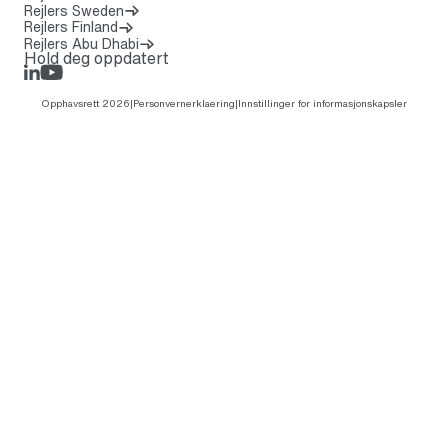
Rejlers Sweden
Rejlers Finland
Rejlers Abu Dhabi
Hold deg oppdatert
LinkedIn
Rejlers Play
Opphavsrett 2026
|
Personvernerklaering
|
Innstillinger for informasjonskapsler