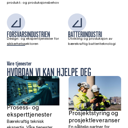
produkt- og produksjonsbehov
FORSVARSINDUSTRIEN
BATTERIINDUSTRI
Design- og eksperttjenester for
Utvikling og produksjon av
sikkerhetssektoren
bærekraftig batteriteknologi
Våre tjenester
HVORDAN VI KAN HJELPE DEG
Prosess- og
Prosjektstyring og
eksperttjenester
prosjektleveranser
Bærekraftig teknisk
En pålitelig partner for
ekspertis. Våre tjenester