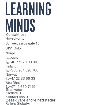
Kontakt oss
Til startsiden
Hovedkontor
Schweigaards gate 15
0191 Oslo
Norge
Sweden
Ring: + 4 6 7 7 1 7 8 0 0 0 0
+46 771 78 00 00
Finland
Ring: + 3 5 8 2 0 7 5 2 0 7 0 0
+358 207 520 700
Norway
Ring: + 4 7 2 2 3 3 6 6 3 3
+47 22 33 66 33
Abu Dhabi
Ring: + 9 7 1 2 6 3 9 7 4 4 9
+971 2 639 7449
Snarveier
Karriere
Kontakt oss
Besøk våre andre nettsteder
(Åpnes i en ny fane)
Rejlers Global