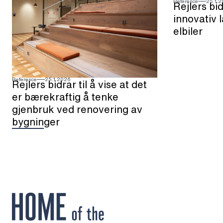
Reference
25.1.
Rejlers bid
innovativ 
elbiler
Reference
25.1.2026
Rejlers bidrar til å vise at det
er bærekraftig å tenke
gjenbruk ved renovering av
bygninger