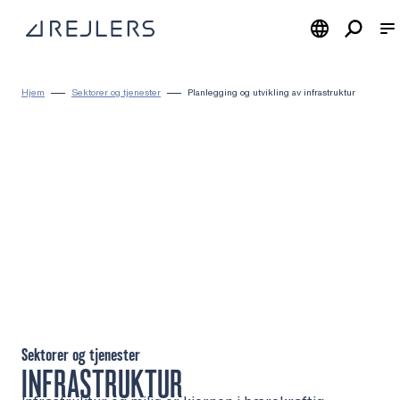
Hopp til innhold
Til startsiden
Hjem
Sektorer og tjenester
Planlegging og utvikling av infrastruktur
Sektorer og tjenester
INFRASTRUKTUR