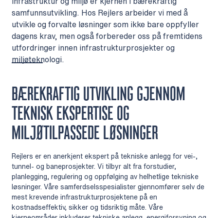
Infrastruktur og miljø er kjernen i bærekraftig
samfunnsutvikling. Hos Rejlers arbeider vi med å
utvikle og forvalte løsninger som ikke bare oppfyller
dagens krav, men også forbereder oss på fremtidens
utfordringer innen infrastrukturprosjekter og
miljøteknologi.
BÆREKRAFTIG UTVIKLING GJENNOM
TEKNISK EKSPERTISE OG
MILJØTILPASSEDE LØSNINGER
Rejlers er en anerkjent ekspert på tekniske anlegg for vei-,
tunnel- og baneprosjekter. Vi tilbyr alt fra forstudier,
planlegging, regulering og oppfølging av helhetlige tekniske
løsninger. Våre samferdselsspesialister gjennomfører selv de
mest krevende infrastrukturprosjektene på en
kostnadseffektiv, sikker og tidsriktig måte. Våre
kjerneområder inkluderer tekniske anlegg, energiforsyning og