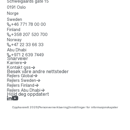
Schweigaards gate 15
0191 Oslo
Norge
Sweden
Ring: + 4 6 7 7 1 7 8 0 0 0 0
+46 771 78 00 00
Finland
Ring: + 3 5 8 2 0 7 5 2 0 7 0 0
+358 207 520 700
Norway
Ring: + 4 7 2 2 3 3 6 6 3 3
+47 22 33 66 33
Abu Dhabi
Ring: + 9 7 1 2 6 3 9 7 4 4 9
+971 2 639 7449
Snarveier
Karriere
Kontakt oss
Besøk våre andre nettsteder
(Åpnes i en ny fane)
Rejlers Global
Rejlers Sweden
Rejlers Finland
Rejlers Abu Dhabi
Hold deg oppdatert
LinkedIn
Rejlers Play
Opphavsrett 2026
|
Personvernerklaering
|
Innstillinger for informasjonskapsler