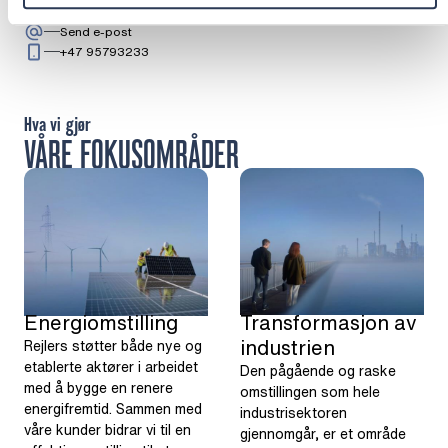
Bane
: Dag Blix
Send e-post
Ring: + 4 7 9 5 7 9 3 2 3 3
+47 95793233
Hva vi gjør
VÅRE FOKUSOMRÅDER
Transformasjon av
Energiomstilling
industrien
Rejlers støtter både nye og
etablerte aktører i arbeidet
Den pågående og raske
med å bygge en renere
omstillingen som hele
energifremtid. Sammen med
industrisektoren
våre kunder bidrar vi til en
gjennomgår, er et område