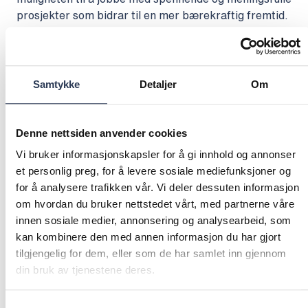
prosjekter som bidrar til en mer bærekraftig fremtid.
Vi ser etter deg som er engasjert, nysgjerrig og
ønsker å utvikle deg i et sterkt fagmiljø. Sammen
bygger vi alt fra fremtidens energisystemer og
industri til smarte og trygge samfunn. Bli en del av et
Samtykke
Detaljer
Om
selskap der mennesker og kompetanse står i sentrum
– vi ser frem til å høre fra deg!
Klikk her
Denne nettsiden anvender cookies
Vi bruker informasjonskapsler for å gi innhold og annonser
et personlig preg, for å levere sosiale mediefunksjoner og
for å analysere trafikken vår. Vi deler dessuten informasjon
Har du noen spørsmål?
KONTAKT OSS
om hvordan du bruker nettstedet vårt, med partnerne våre
innen sosiale medier, annonsering og analysearbeid, som
Thomas Haugen
kan kombinere den med annen informasjon du har gjort
BAM – Veg & Tunnel
tilgjengelig for dem, eller som de har samlet inn gjennom
: Thomas Haugen
Send e-post
din bruk av tjenestene deres.
Ring: + 4 7 4 8 
+4748282684
Samtykkevalg