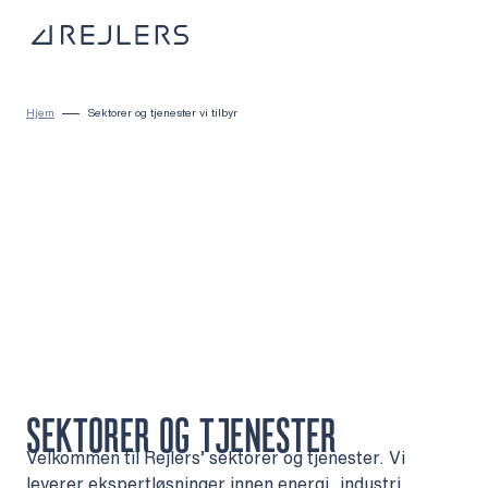
Hopp til innhold
Til startsiden
Hjem
Sektorer og tjenester vi tilbyr
SEKTORER OG TJENESTER
Velkommen til Rejlers’ sektorer og tjenester. Vi
leverer ekspertløsninger innen energi, industri,