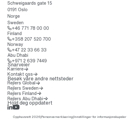
Schweigaards gate 15
0191 Oslo
Norge
Sweden
Ring: + 4 6 7 7 1 7 8 0 0 0 0
+46 771 78 00 00
Finland
Ring: + 3 5 8 2 0 7 5 2 0 7 0 0
+358 207 520 700
Norway
Ring: + 4 7 2 2 3 3 6 6 3 3
+47 22 33 66 33
Abu Dhabi
Ring: + 9 7 1 2 6 3 9 7 4 4 9
+971 2 639 7449
Snarveier
Karriere
Kontakt oss
Besøk våre andre nettsteder
(Åpnes i en ny fane)
Rejlers Global
Rejlers Sweden
Rejlers Finland
Rejlers Abu Dhabi
Hold deg oppdatert
LinkedIn
Rejlers Play
Opphavsrett 2026
|
Personvernerklaering
|
Innstillinger for informasjonskapsler