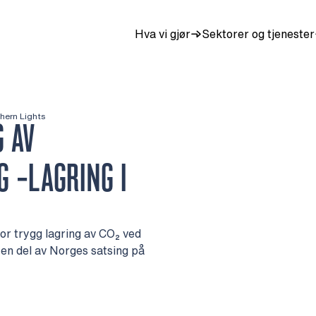
Hva vi gjør
Sektorer og tjenester
hern Lights
G AV
 -LAGRING I
for trygg lagring av CO₂ ved
en del av Norges satsing på