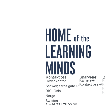
Kontakt oss
Snarveier
B
Til startsiden
Karriere
R
Hovedkontor
Kontakt oss
R
Schweigaards gate 15
R
0191 Oslo
R
Norge
Sweden
Ring: + 4 6 7 7 1 
+46 771 78 00 00