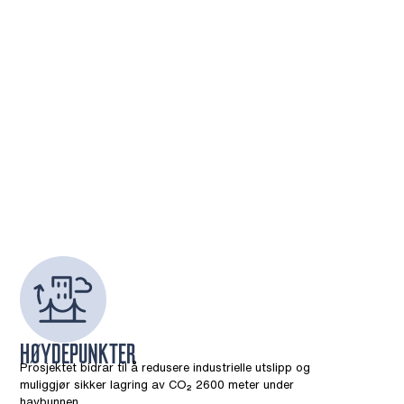
HØYDEPUNKTER
Prosjektet bidrar til å redusere industrielle utslipp og
muliggjør sikker lagring av CO₂ 2600 meter under
havbunnen.