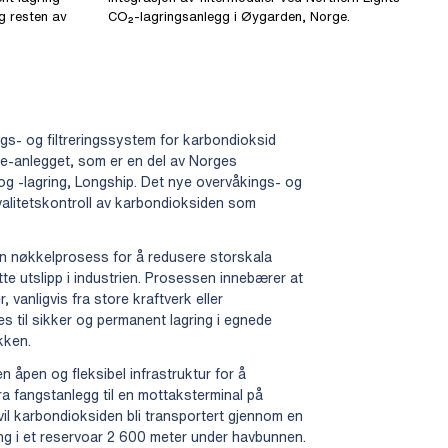
g resten av
CO₂-lagringsanlegg i Øygarden, Norge.
ngs- og filtreringssystem for karbondioksid
re-anlegget, som er en del av Norges
og -lagring, Longship. Det nye overvåkings- og
kvalitetskontroll av karbondioksiden som
n nøkkelprosess for å redusere storskala
te utslipp i industrien. Prosessen innebærer at
 vanligvis fra store kraftverk eller
es til sikker og permanent lagring i egnede
kken.
n åpen og fleksibel infrastruktur for å
a fangstanlegg til en mottaksterminal på
vil karbondioksiden bli transportert gjennom en
ring i et reservoar 2 600 meter under havbunnen.