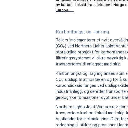
av karbondioksid fra selskaper i Norge o
Europa.
Karbonfangst og -lagring
Rejlers implementerer et nytt overvåki
(CO₂) ved Northern Lights Joint Ventu
storskalige prosjekt for karbonfangst 
filtreringssystemet vil sikre nøyaktig 
transporteres til anlegget med skip.
Karbonfangst og -lagring anses som e
CO₂-utslipp til atmosfæren og for å kut
karbondioksid fanges ved utslippskilder,
industrianlegg, og deretter transporter
geologiske formasjoner dypt under ba
Northern Lights Joint Venture utvikler e
transportere karbondioksid med skip fr
Vestlandet for mellomlagring. Deretter 
rørledning til sikker og permanent lag