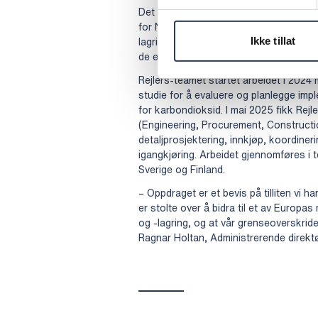
Det nye overvåkings- og filtreringssys
for Northern Lights Joint Venture skal 
lagring av karbondioksid. Rejlers har få
Ikke tillat
de eksisterende lagringsanleggene.
Rejlers-teamet startet arbeidet i 202
studie for å evaluere og planlegge im
for karbondioksid. I mai 2025 fikk Rejl
(Engineering, Procurement, Constructio
detaljprosjektering, innkjøp, koordiner
igangkjøring. Arbeidet gjennomføres i 
Sverige og Finland.
– Oppdraget er et bevis på tilliten vi 
er stolte over å bidra til et av Europ
og -lagring, og at vår grenseoverskrid
Ragnar Holtan, Administrerende direktør