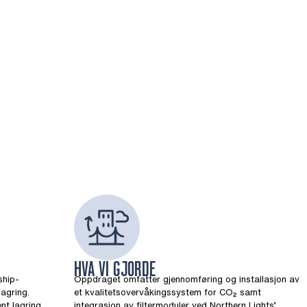
HVA VI GJORDE
ship-
Oppdraget omfatter gjennomføring og installasjon av
agring.
et kvalitetsovervåkingssystem for CO₂ samt
nt lagring
integrasjon av filtermoduler ved Northern Lights’