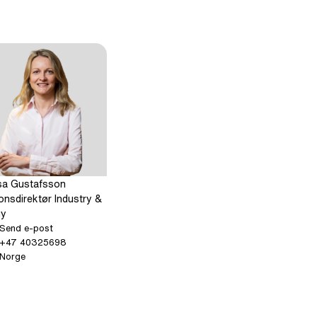
sa Gustafsson
jonsdirektør Industry &
gy
: Larissa Gustafsson
Send e-post
Ring: + 4 7 4 0 3 2 5 6 9 8
+47 40325698
 1 8 3 7
Norge