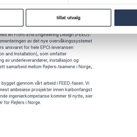
temet for karbondioksid som Rejlers installerer
sikre anleggets pålitelighet og muliggjøre trygg
tt i oppdrag å integrere den valgte løsningen i
tillat utvalg
4 med en Front-End Engineering Design (FEED)-
plementeringen av det nye overvåkingssystemet
ers ansvaret for hele EPCI-leveransen
n and Installation), som omfatter
ing av underleverandører, installasjon og
tett samarbeid mellom Rejlers-teamene i Norge,
har bygget gjennom vårt arbeid i FEED-fasen. Vi
as mest ambisiøse prosjekter innen karbonfangst
ende ingeniørkompetanse kommer til nytte, sier
 for Rejlers i Norge.