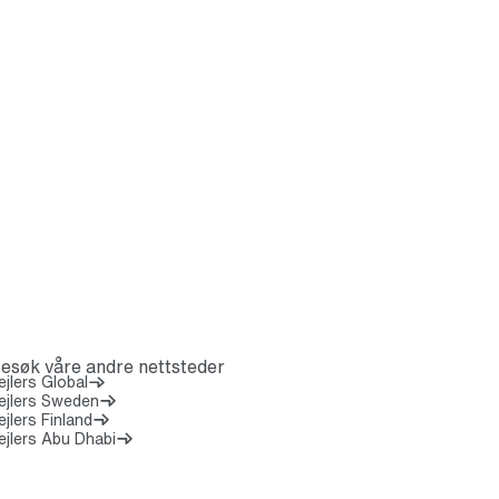
esøk våre andre nettsteder
(Åpnes i en ny fane)
ejlers Global
ejlers Sweden
ejlers Finland
ejlers Abu Dhabi
7 8 0 0 0 0