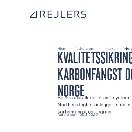
Hopp til innhold
Til startsiden
Hjem
Nyhetsrom
Innsikt
Nort
KVALITETSSIKRIN
KARBONFANGST OG
NORGE
Rejlers installerer et nytt system 
Northern Lights-anlegget, som er 
karbonfangst og -lagring.
Reference
20.3.2025