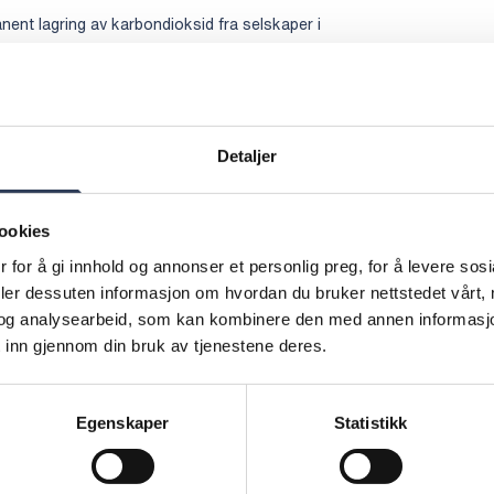
nent lagring av karbondioksid fra selskaper i
Detaljer
a til et av Europas
ookies
kter innen
 for å gi innhold og annonser et personlig preg, for å levere sos
ng, og at vår
deler dessuten informasjon om hvordan du bruker nettstedet vårt,
og analysearbeid, som kan kombinere den med annen informasjon d
 inn gjennom din bruk av tjenestene deres.
mmer til nytte.
Egenskaper
Statistikk
sid