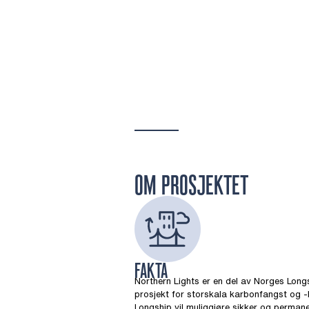
OM PROSJEKTET
FAKTA
Northern Lights er en del av Norges Long
prosjekt for storskala karbonfangst og -l
Longship vil muliggjøre sikker og permane