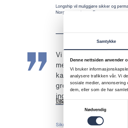
Longship vil muliggjøre sikker og perma
Norge og resten av Europa.
Samtykke
Vi er stolte over å bidr
Denne nettsiden anvender c
mest ambisiøse prosje
Vi bruker informasjonskapsler
karbonfangst og -lagri
analysere trafikken vår. Vi 
sosiale medier, annonsering 
grenseoverskridende
dem, eller som de har samlet
ingeniørkompetanse ko
Ragnar Holtan
Administrerende direktør, Rejlers Norge
Samtykkevalg
Nødvendig
Sikre trygg lagring av karbondiok