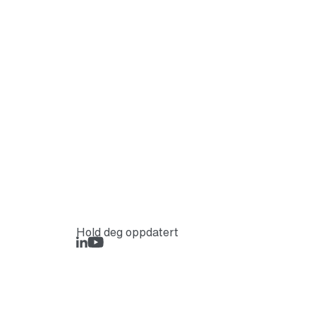
Hold deg oppdatert
LinkedIn
Rejlers Play