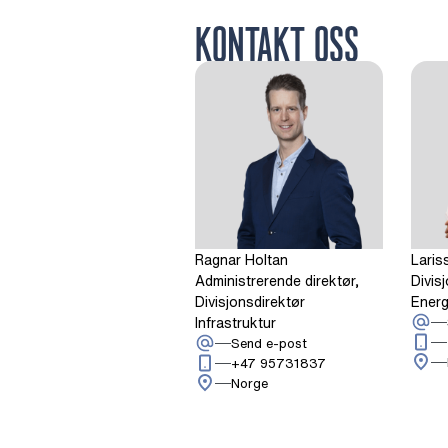
KONTAKT OSS
Ragnar Holtan
Laris
Administrerende direktør,
Divis
Divisjonsdirektør
Ener
Infrastruktur
: Ragnar Holtan
Send e-post
Ring: + 4 7 9 5 7 3
+47 95731837
Norge