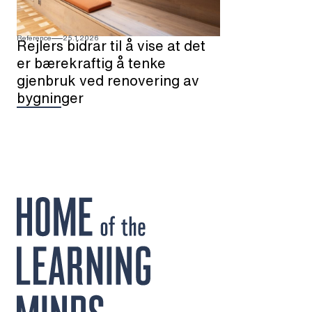
Reference
25.1.2026
Rejlers bidrar til å vise at det
er bærekraftig å tenke
gjenbruk ved renovering av
bygninger