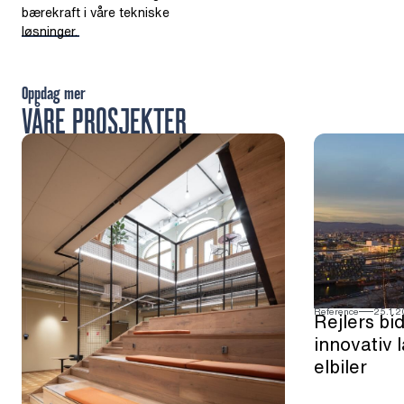
bærekraft i våre tekniske
løsninger.
Oppdag mer
VÅRE PROSJEKTER
Reference
25.1.
Rejlers bid
innovativ 
elbiler