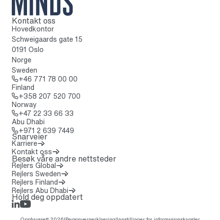
Kontakt oss
Til startsiden
Hovedkontor
Schweigaards gate 15
0191 Oslo
Norge
Sweden
Ring: + 4 6 7 7 1 7 8 0 0 0 0
+46 771 78 00 00
Finland
Ring: + 3 5 8 2 0 7 5 2 0 7 0 0
+358 207 520 700
Norway
Ring: + 4 7 2 2 3 3 6 6 3 3
+47 22 33 66 33
Abu Dhabi
Ring: + 9 7 1 2 6 3 9 7 4 4 9
+971 2 639 7449
Snarveier
Karriere
Kontakt oss
Besøk våre andre nettsteder
(Åpnes i en ny fane)
Rejlers Global
Rejlers Sweden
Rejlers Finland
Rejlers Abu Dhabi
Hold deg oppdatert
LinkedIn
Rejlers Play
Opphavsrett 2026
|
Personvernerklaering
|
Innstillinger for informasjonskapsler