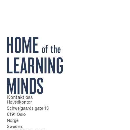
Kontakt oss
Til startsiden
Hovedkontor
Schweigaards gate 15
0191 Oslo
Norge
Sweden