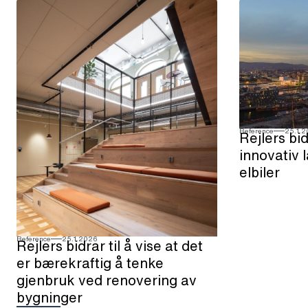
Reference
25.1.
Rejlers bid
innovativ 
elbiler
Reference
25.1.2026
Rejlers bidrar til å vise at det
er bærekraftig å tenke
gjenbruk ved renovering av
bygninger