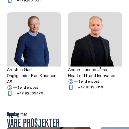
+4792431827
Arnstein Garli
Anders Jensen Jåma
Daglig Leder Karl Knudsen
Head of IT and Innovation
AS
: Anders Jensen 
Send e-post
Ring: + 4 7 9 5 
: Arnstein Garli
+47 95195316
Send e-post
Ring: + 4 7 9 2 8 0 3 4 7 0
+47 92803470
Oppdag mer
VÅRE PROSJEKTER