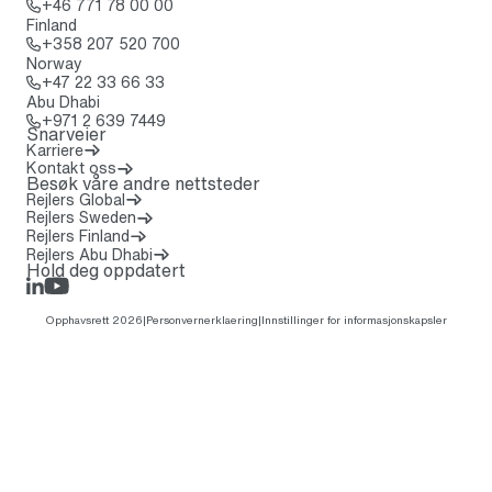
Ring: + 4 6 7 7 1 7 8 0 0 0 0
+46 771 78 00 00
Finland
Ring: + 3 5 8 2 0 7 5 2 0 7 0 0
+358 207 520 700
Norway
Ring: + 4 7 2 2 3 3 6 6 3 3
+47 22 33 66 33
Abu Dhabi
Ring: + 9 7 1 2 6 3 9 7 4 4 9
+971 2 639 7449
Snarveier
Karriere
Kontakt oss
Besøk våre andre nettsteder
(Åpnes i en ny fane)
Rejlers Global
Rejlers Sweden
Rejlers Finland
Rejlers Abu Dhabi
Hold deg oppdatert
LinkedIn
Rejlers Play
Opphavsrett 2026
|
Personvernerklaering
|
Innstillinger for informasjonskapsler