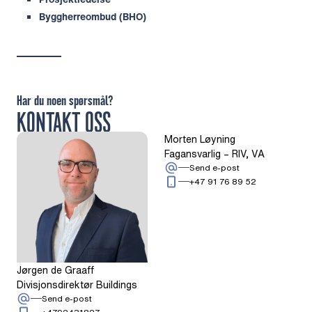
Byggherreombud (BHO)
Har du noen spørsmål?
KONTAKT OSS
Morten Løyning
Fagansvarlig – RIV, VA
: Morten Løyning
Send e-post
Ring: + 4 7 9 
+47 91 76 89 52
Jørgen de Graaff
Divisjonsdirektør Buildings
: Jørgen de Graaff
Send e-post
Ring: + 4 7 9 2 4 3 1 8 2 7