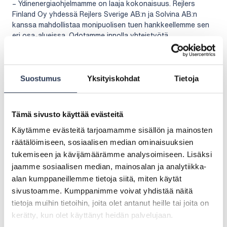
– Ydinenergiaohjelmamme on laaja kokonaisuus. Rejlers
Finland Oy yhdessä Rejlers Sverige AB:n ja Solvina AB:n
kanssa mahdollistaa monipuolisen tuen hankkeellemme sen
eri osa-alueissa. Odotamme innolla yhteistyötä
hankkeessamme, toteaa Helenin ydinenergiaohjelman johtaja
Janne Liuko
.
– Rejlers tuo hankkeeseen ydintekniikan kokemusta ja
Suostumus
Yksityiskohdat
Tietoja
teknistä asiantuntemusta, aina laitostoimittajien arvioinnista
mittavien investointiprojektien projektinhallintaan. Yhteistyö
Helenin kanssa on meille tärkeä mahdollisuus olla mukana
Tämä sivusto käyttää evästeitä
edistämässä puhtaan energian ratkaisuja, sanoo Rejlersin
teollisuuden energia ja käyttöhyödyke -liiketoiminnasta
Käytämme evästeitä tarjoamamme sisällön ja mainosten
vastaava johtaja
Jussi Likitalo
.
räätälöimiseen, sosiaalisen median ominaisuuksien
tukemiseen ja kävijämäärämme analysoimiseen. Lisäksi
jaamme sosiaalisen median, mainosalan ja analytiikka-
alan kumppaneillemme tietoja siitä, miten käytät
sivustoamme. Kumppanimme voivat yhdistää näitä
Kysyttävää
tietoja muihin tietoihin, joita olet antanut heille tai joita on
OTA YHTEYTTÄ
kerätty, kun olet käyttänyt heidän palvelujaan.