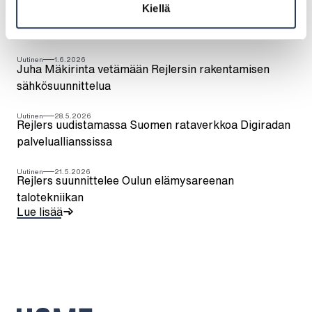
Uutinen
12.6.2026
Kiellä
Päivi Holmqvist on nimitetty Rejlers Finlandin
henkilöstö- ja viestintäjohtajaksi
Uutinen
1.6.2026
Juha Mäkirinta vetämään Rejlersin rakentamisen
sähkösuunnittelua
Uutinen
28.5.2026
Rejlers uudistamassa Suomen rataverkkoa Digiradan
palveluallianssissa
Uutinen
21.5.2026
Rejlers suunnittelee Oulun elämysareenan
talotekniikan
Lue lisää