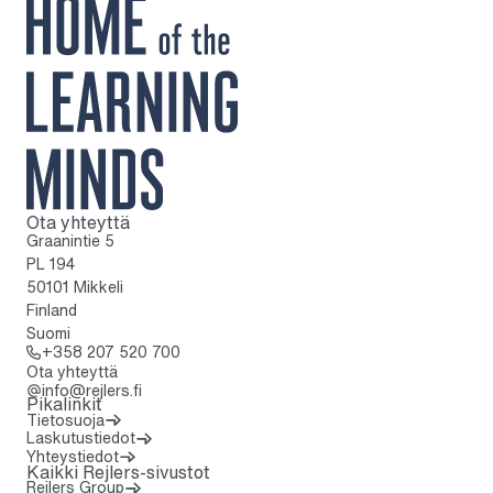
Ota yhteyttä
Kotisivulle
Graanintie 5
PL 194
50101 Mikkeli
Finland
Suomi
Soita: + 3 5 8 2 0 7 5 2 0 7 0 0
+358 207 520 700
Ota yhteyttä
info@rejlers.fi
Pikalinkit
Tietosuoja
Laskutustiedot
Yhteystiedot
Kaikki Rejlers-sivustot
Rejlers Group