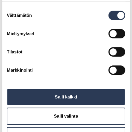
Suostumuksen
Välttämätön
valinta
Mieltymykset
Tilastot
Jussi Likitalo
Johtaja, Energia
: Jussi Likitalo
Lähetä sähköposti
Markkinointi
Soita: + 3 5 8 4 0 8 0 1 1 5 9 2
+358408011592
Uutinen
Salli kaikki
LUE LISÄÄ UUTISIA
Uutinen
5.8.2026
Sari Nummi projektinjohto- ja
Salli valinta
rakennuttamispalveluiden johtajaksi