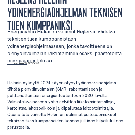
YDINENERGIAOHJELMAN TEKNISEN
TUEN KUMPPANIKSI
Energiayhtiö Helen on valinnut Rejlersin yhdeksi
teknisen tuen kumppaneistaan
ydinenergiaohjelmassaan, jonka tavoitteena on
pienydinvoimalan rakentaminen osaksi päästötöntä
energiajärjestelmää.
Uutinen
16.5.2025
Helenin syksyllä 2024 käynnistynyt ydinenergiaohjelma
tähtää pienydinvoimalan (SMR) rakentamiseen ja
polttamattomaan energiantuotantoon 2030-luvulla.
Valmisteluvaiheessa yhtiö selvittää liiketoimintamalleja,
kartoittaa laitospaikkoja ja kilpailuttaa laitostoimittajia.
Osana tätä vaihetta Helen on solminut puitesopimukset
teknisen tuen kumppaneiden kanssa julkisen kilpailutuksen
perusteella.