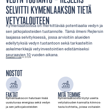
SELVITTI KYMENLAAKSON TIETÄ
VETYTALOUTEEN
Kymenlaaksossa on merkittävää potentiaalia vedyn ja
sen jatkojalosteiden tuotannolle. Tämä ilmeni Rejlersin
laajassa selvityksessä, jossa arvioitiin alueiden
edellytyksiä vedyn tuotantoon sekä tarkasteltiin
askelmerkkejä vetyinvestointien edistämiseksi
seuraavien 10 vuoden aikana.
Projekti
24.4.2024
NOSTOT
FAKTAT
MITÄ TEIMME
Kymenlaaksoon halutaan lisää
Kymenlaaksosta löytyi useita
uusiutuvaa energiaa sekä vedyn
vetytalouden kannalta kiinnos-
ja sen jatkojalosteiden
tavia kohteita, joissa voitaisiin