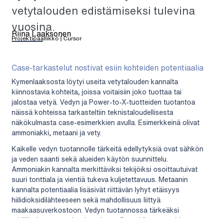
vetytalouden edistämiseksi tulevina
vuosina.
Riina Laaksonen
Projektipäällikkö | Cursor
Case-tarkastelut nostivat esiin kohteiden potentiaalia
Kymenlaaksosta löytyi useita vetytalouden kannalta
kiinnostavia kohteita, joissa voitaisiin joko tuottaa tai
jalostaa vetyä. Vedyn ja Power-to-X-tuotteiden tuotantoa
näissä kohteissa tarkasteltiin teknistaloudellisesta
näkökulmasta case-esimerkkien avulla. Esimerkkeinä olivat
ammoniakki, metaani ja vety.
Kaikelle vedyn tuotannolle tärkeitä edellytyksiä ovat sähkön
ja veden saanti sekä alueiden käytön suunnittelu.
Ammoniakin kannalta merkittäviksi tekijöiksi osoittautuivat
suuri tonttiala ja vientiä tukeva kuljetettavuus. Metaanin
kannalta potentiaalia lisäsivät riittävän lyhyt etäisyys
hiilidioksidilähteeseen sekä mahdollisuus liittyä
maakaasuverkostoon. Vedyn tuotannossa tärkeäksi