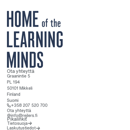
Ota yhteyttä
Kotisivulle
Graanintie 5
PL 194
50101 Mikkeli
Finland
Suomi
Soita: + 3 5 8 2 0 7 5 2 0 7 0 0
+358 207 520 700
Ota yhteyttä
info@rejlers.fi
Pikalinkit
Tietosuoja
Laskutustiedot