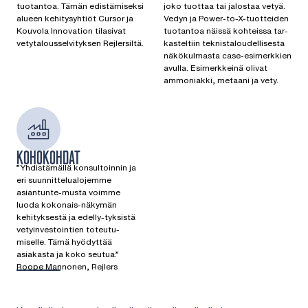
tuotantoa. Tämän edistämiseksi
joko tuottaa tai jalostaa vetyä.
alueen kehitysyhtiöt Cursor ja
Vedyn ja Power-to-X-tuotteiden
Kouvola Innovation tilasivat
tuotantoa näissä kohteissa tar-
vetytalousselvityksen Rejlersiltä.
kasteltiin teknistaloudellisesta
näkökulmasta case-esimerkkien
avulla. Esimerkkeinä olivat
ammoniakki, metaani ja vety.
KOHOKOHDAT
”Yhdistämällä konsultoinnin ja
eri suunnittelualojemme
asiantunte-musta voimme
luoda kokonais-näkymän
kehityksestä ja edelly-tyksistä
vetyinvestointien toteutu-
miselle. Tämä hyödyttää
asiakasta ja koko seutua.”
Roope Mannonen, Rejlers