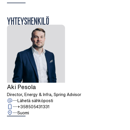
YHTEYSHENKILÖ
Aki Pesola
Director, Energy & Infra, Spring Advisor
: Aki Pesola
Lähetä sähköposti
Soita: + 3 5 8 5 0 5 4 3 1 3 3 1
+358505431331
Suomi