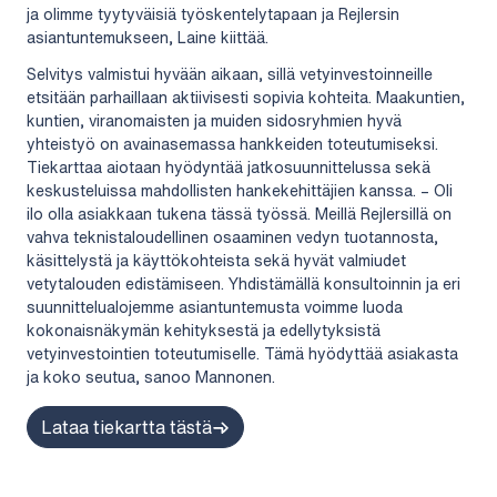
ja olimme tyytyväisiä työskentelytapaan ja Rejlersin
asiantuntemukseen, Laine kiittää.
Selvitys valmistui hyvään aikaan, sillä vetyinvestoinneille
etsitään parhaillaan aktiivisesti sopivia kohteita. Maakuntien,
kuntien, viranomaisten ja muiden sidosryhmien hyvä
yhteistyö on avainasemassa hankkeiden toteutumiseksi.
Tiekarttaa aiotaan hyödyntää jatkosuunnittelussa sekä
keskusteluissa mahdollisten hankekehittäjien kanssa. – Oli
ilo olla asiakkaan tukena tässä työssä. Meillä Rejlersillä on
vahva teknistaloudellinen osaaminen vedyn tuotannosta,
käsittelystä ja käyttökohteista sekä hyvät valmiudet
vetytalouden edistämiseen. Yhdistämällä konsultoinnin ja eri
suunnittelualojemme asiantuntemusta voimme luoda
kokonaisnäkymän kehityksestä ja edellytyksistä
vetyinvestointien toteutumiselle. Tämä hyödyttää asiakasta
ja koko seutua, sanoo Mannonen.
Lataa tiekartta tästä