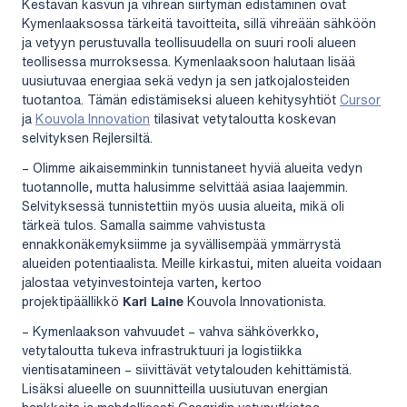
Kestävän kasvun ja vihreän siirtymän edistäminen ovat
Kymenlaaksossa tärkeitä tavoitteita, sillä vihreään sähköön
ja vetyyn perustuvalla teollisuudella on suuri rooli alueen
teollisessa murroksessa. Kymenlaaksoon halutaan lisää
uusiutuvaa energiaa sekä vedyn ja sen jatkojalosteiden
tuotantoa. Tämän edistämiseksi alueen kehitysyhtiöt
Cursor
ja
Kouvola Innovation
tilasivat vetytaloutta koskevan
selvityksen Rejlersiltä.
– Olimme aikaisemminkin tunnistaneet hyviä alueita vedyn
tuotannolle, mutta halusimme selvittää asiaa laajemmin.
Selvityksessä tunnistettiin myös uusia alueita, mikä oli
tärkeä tulos. Samalla saimme vahvistusta
ennakkonäkemyksiimme ja syvällisempää ymmärrystä
alueiden potentiaalista. Meille kirkastui, miten alueita voidaan
jalostaa vetyinvestointeja varten, kertoo
projektipäällikkö
Kari Laine
Kouvola Innovationista.
– Kymenlaakson vahvuudet – vahva sähköverkko,
vetytaloutta tukeva infrastruktuuri ja logistiikka
vientisatamineen – siivittävät vetytalouden kehittämistä.
Lisäksi alueelle on suunnitteilla uusiutuvan energian