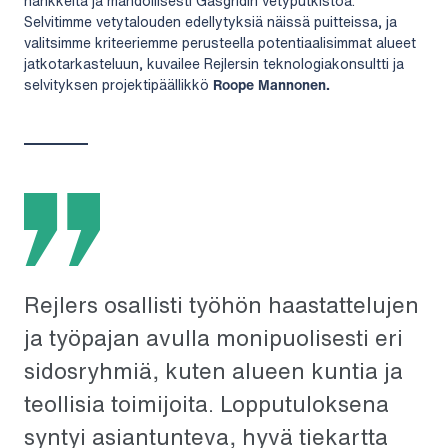
hankkeita ja mahdollisesti Gasgridin vetyputkistoa.
Selvitimme vetytalouden edellytyksiä näissä puitteissa, ja
valitsimme kriteeriemme perusteella potentiaalisimmat alueet
jatkotarkasteluun, kuvailee Rejlersin teknologiakonsultti ja
selvityksen projektipäällikkö
Roope Mannonen.
Rejlers osallisti työhön haastattelujen
ja työpajan avulla monipuolisesti eri
sidosryhmiä, kuten alueen kuntia ja
teollisia toimijoita. Lopputuloksena
syntyi asiantunteva, hyvä tiekartta