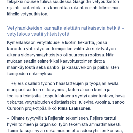
tekijäksi nousee tulevaisuudessa Gasgridin vetyputkiston
sijainti: tuotantolaitos kannattaa rakentaa mahdollisimman
lähelle vetyputkistoa.
Vetyhankkeiden kannalta eletään ratkaisevia hetkiä –
vetytalous vaatii yhteistyötä
Kymenlaakson vetytaloudelle luotiin tiekartta, jossa
korostuu yhteistyö eri toimijoiden välillä. Jo selvitystyön
aikana sidosryhmäyhteistyö oli suuressa roolissa. Näin
mukaan saatiin esimerkiksi kaavoitustoimen tietoa
maankäytöstä sekä sähkö- ja kaasuverkon ja paikallisten
toimijoiden näkemyksiä.
– Rejlers osallisti työhön haastattelujen ja työpajan avulla
monipuolisesti eri sidosryhmiä, kuten alueen kuntia ja
teollisia toimijoita. Lopputuloksena syntyi asiantunteva, hyvä
tiekartta vetytalouden edistämiseksi tulevina vuosina, sanoo
Cursorin projektipäällikkö
Riina Laaksonen.
– Olimme tyytyväisiä Rejlersin tekemiseen. Rejlers tarttui
hyvin toimeen ja organisoi työn tekemistä ammattimaisesti.
Toiminta sujui hyvin sekä meidän että sidosryhmien kanssa,