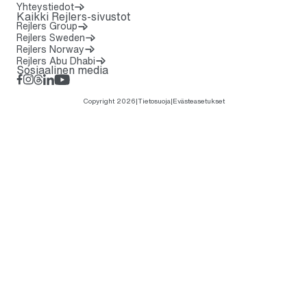
Yhteystiedot
Kaikki Rejlers-sivustot
Rejlers Group
Rejlers Sweden
Rejlers Norway
Rejlers Abu Dhabi
Sosiaalinen media
Facebook
Instagram
Threads
LinkedIn
YouTube
Copyright 2026
|
Tietosuoja
|
Evästeasetukset