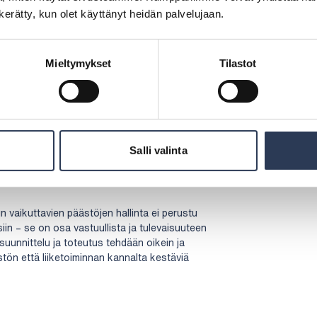
uksiin, joissa yhdisteillä on hyvä liukoisuus
n kerätty, kun olet käyttänyt heidän palvelujaan.
käytetään usein esimerkiksi maalauslinjojen
rviketeollisuudessa, kun taas öljypesureita
eollisuuden ja säiliökaasujen VOC-virtoihin.
Mieltymykset
Tilastot
aisuja
uomioida myös ratkaisujen energiatehokkuus.
ttava kokemus. Ratkaisuissa voidaan hyödyntää
a vähentää näin sekä
Salli valinta
stusmenetelmien kustannuksia. Tavoitteena on
i päästöt ja jättää kapasiteettia myös
 vaikuttavien päästöjen hallinta ei perustu
siin – se on osa vastuullista ja tulevaisuuteen
suunnittelu ja toteutus tehdään oikein ja
ön että liiketoiminnan kannalta kestäviä