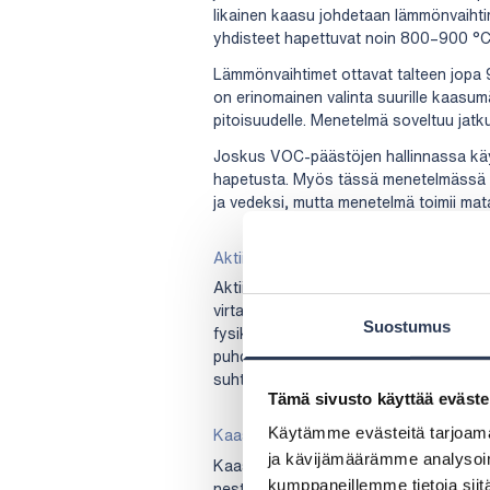
likainen kaasu johdetaan lämmönvaihti
yhdisteet hapettuvat noin 800–900 °C lä
Lämmönvaihtimet ottavat talteen jop
on erinomainen valinta suurille kaasumä
pitoisuudelle. Menetelmä soveltuu jatk
Joskus VOC-päästöjen hallinnassa käy
hapetusta. Myös tässä menetelmässä or
ja vedeksi, mutta menetelmä toimii ma
Aktiivihiilisuodatus
Aktiivihiili soveltuu hyvin tilanteisiin,
virtausvaihtelut suuria tai lämpötilat mat
Suostumus
fysikaalisesti huokoiseen pintarakente
puhdistaa ja käyttää uudelleen tai vai
suhteellisen yksinkertainen.
Tämä sivusto käyttää eväste
Käytämme evästeitä tarjoama
Kaasupesurit
ja kävijämäärämme analysoim
Kaasun pesussa ilmavirtauksessa olevat
kumppaneillemme tietoja siitä
nestefaasin aineeseen fysikaalis-kemi