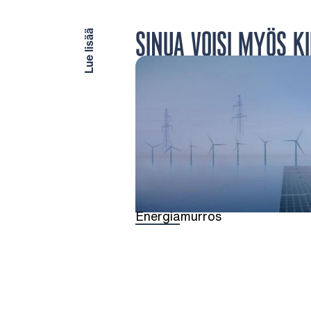
SINUA VOISI MYÖS K
Lue lisää
Energiamurros