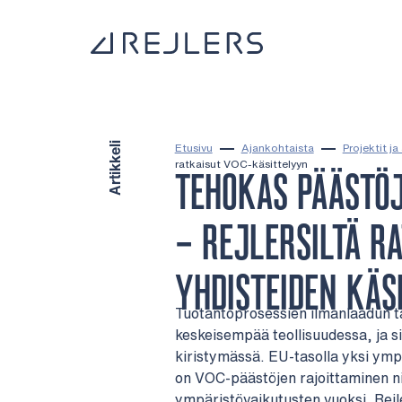
Siirry sisältöön
Kotisivulle
Artikkeli
Etusivu
Ajankohtaista
Projektit ja 
ratkaisut VOC-käsittelyyn
TEHOKAS PÄÄSTÖJ
– REJLERSILTÄ R
YHDISTEIDEN KÄS
Tuotantoprosessien ilmanlaadun ta
keskeisempää teollisuudessa, ja s
kiristymässä. EU-tasolla yksi ympä
on VOC-päästöjen rajoittaminen ni
ympäristövaikutusten vuoksi. Rejl