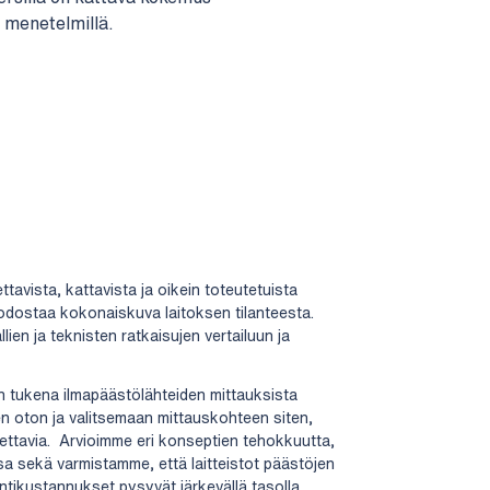
i menetelmillä.
ettavista, kattavista ja oikein toteutetuista
odostaa kokonaiskuva laitoksen tilanteesta.
ien ja teknisten ratkaisujen vertailuun ja
n tukena ilmapäästölähteiden mittauksista
n oton ja valitsemaan mittauskohteen siten,
ettavia. Arvioimme eri konseptien tehokkuutta,
a sekä varmistamme, että laitteistot päästöjen
intikustannukset pysyvät järkevällä tasolla.