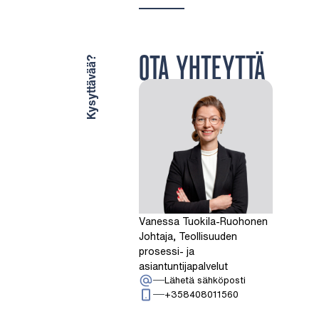
OTA YHTEYTTÄ
Kysyttävää?
Vanessa Tuokila-Ruohonen
Johtaja, Teollisuuden
prosessi- ja
asiantuntijapalvelut
: Vanessa Tuoki
Lähetä sähköposti
Soita: + 3 5 8 4 0 
+358408011560