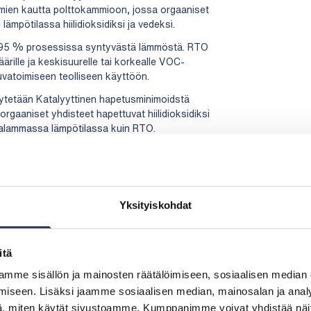
mien kautta polttokammioon, jossa orgaaniset
mpötilassa hiilidioksidiksi ja vedeksi.
a 95 % prosessissa syntyvästä lämmöstä. RTO
ärille ja keskisuurelle tai korkealle VOC-
uvatoimiseen teolliseen käyttöön.
tetään Katalyyttinen hapetusminimoidstä
gaaniset yhdisteet hapettuvat hiilidioksidiksi
talammassa lämpötilassa kuin RTO.
 joissa VOC-pitoisuudet ovat alhaisia,
alia. Hiili sitoo orgaanisia yhdisteitä
Yksityiskohdat
eseensa. Kun hiili on kyllästynyt, se voidaan
htaa uuteen. Menetelmä on energiatehokas ja
itä
mme sisällön ja mainosten räätälöimiseen, sosiaalisen median
iseen. Lisäksi jaamme sosiaalisen median, mainosalan ja analy
 yhdisteet liukenevat tai liuotetaan
, miten käytät sivustoamme. Kumppanimme voivat yhdistää näitä t
allisten ominaisuuksiensa mukaisesti.