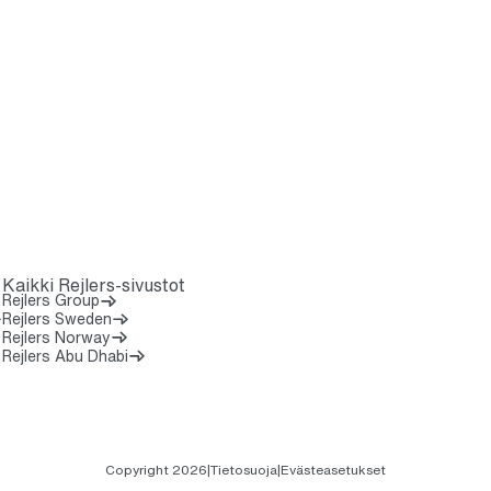
Kaikki Rejlers-sivustot
Rejlers Group
Rejlers Sweden
Rejlers Norway
Rejlers Abu Dhabi
0 7 5 2 0 7 0 0
Copyright 2026
|
Tietosuoja
|
Evästeasetukset