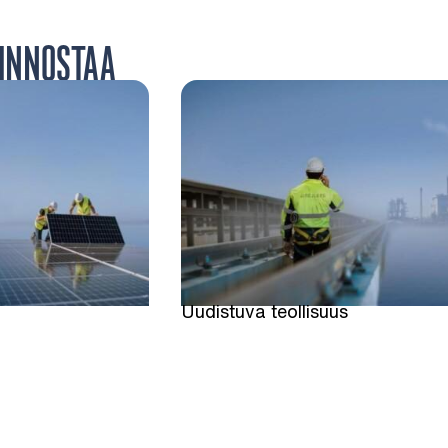
IINNOSTAA
Uudistuva teollisuus