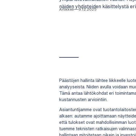
näiden yhdisteiden käsittelystä er
Artikkeli
9.12.2025
Päästöjen hallinta lähtee liikkeelle luot
analyyseista. Niiden avulla voidaan mu
Tämä antaa lähtökohdat eri toimintamall
kustannusten arviointiin.
Asiantuntijamme ovat tuotantolaitoste
alkaen: autamme ajoittamaan näytteide
että tulokset ovat mahdollisimman luot
tuemme teknisten ratkaisujen valinnass
hallintaan mitoitetaan oikein ja investo