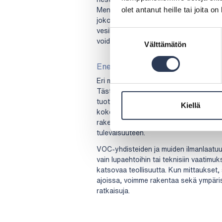
Menetelmä soveltuu parhaiten VOC-virta
olet antanut heille tai joita o
joko öljyyn tai veteen. Vesipesureita 
vesiliukoisiin VOC-päästöihin ja elinta
Suostumuksen
voidaan hyödyntää petrokemian, muovit
Välttämätön
valinta
Energiatehokkaita ja kestäviä ratk
Eri menetelmiä vertaillessa on hyvä h
Tästä Rejlersin asiantuntijoilla on ka
tuotannossa syntyvää hukkalämpöä, j
Kiellä
kokonaisenergiankulutusta että puhdi
rakentaa kokonaisratkaisu, joka minimo
tulevaisuuteen.
VOC-yhdisteiden ja muiden ilmanlaatuun
vain lupaehtoihin tai teknisiin vaatimuk
katsovaa teollisuutta. Kun mittaukset, 
ajoissa, voimme rakentaa sekä ympärist
ratkaisuja.