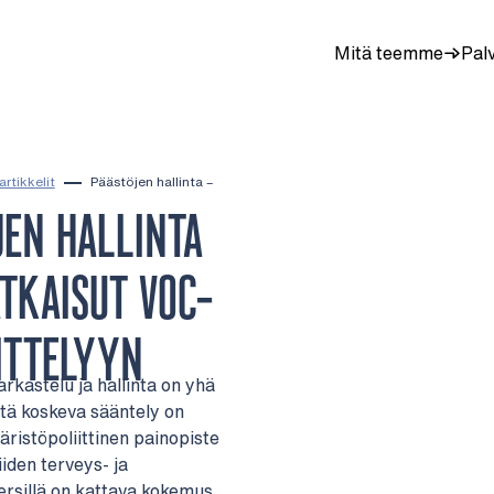
Mitä teemme
Pal
artikkelit
Päästöjen hallinta –
EN HALLINTA
ATKAISUT VOC-
ITTELYYN
rkastelu ja hallinta on yhä
itä koskeva sääntely on
ristöpoliittinen painopiste
iden terveys- ja
ersillä on kattava kokemus