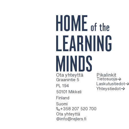
Ota yhteyttä
Pikalinkit
Kotisivulle
Tietosuoja
Graanintie 5
Laskutustiedot
PL 194
Yhteystiedot
50101 Mikkeli
Finland
Suomi
Soita: + 3 5 8 2 
+358 207 520 700
Ota yhteyttä
info@rejlers.fi