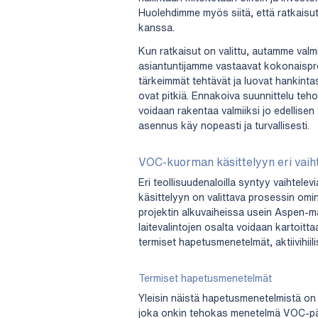
Huolehdimme myös siitä, että ratkaisut
kanssa.
Kun ratkaisut on valittu, autamme val
asiantuntijamme vastaavat kokonaisproj
tärkeimmät tehtävät ja luovat hankintasu
ovat pitkiä. Ennakoiva suunnittelu teh
voidaan rakentaa valmiiksi jo edellisen
asennus käy nopeasti ja turvallisesti.
VOC-kuorman käsittelyyn eri vaih
Eri teollisuudenaloilla syntyy vaihtel
käsittelyyn on valittava prosessin o
projektin alkuvaiheissa usein Aspen-mal
laitevalintojen osalta voidaan kartoitta
termiset hapetusmenetelmät, aktiivihii
Termiset hapetusmenetelmät
Yleisin näistä hapetusmenetelmistä on 
joka onkin tehokas menetelmä VOC-pä