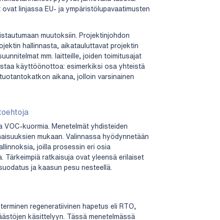
 ovat linjassa EU- ja ympäristölupavaatimusten
mistautumaan muutoksiin. Projektinjohdon
ektin hallinnasta, aikatauluttavat projektin
unnitelmat mm. laitteille, joiden toimitusajat
ostaa käyttöönottoa: esimerkiksi osa yhteistä
 tuotantokatkon aikana, jolloin varsinainen
toehtoja
evia VOC-kuormia. Menetelmät yhdisteiden
minaisuuksien mukaan. Valinnassa hyödynnetään
linnoksia, joilla prosessin eri osia
a. Tärkeimpiä ratkaisuja ovat yleensä erilaiset
lisuodatus ja kaasun pesu nesteellä.
terminen regeneratiivinen hapetus eli RTO,
ästöjen käsittelyyn. Tässä menetelmässä