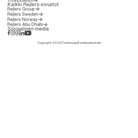
Yhteystiedot
Kaikki Rejlers-sivustot
Rejlers Group
Rejlers Sweden
Rejlers Norway
Rejlers Abu Dhabi
Sosiaalinen media
Facebook
Instagram
Threads
LinkedIn
YouTube
Copyright 2026
|
Tietosuoja
|
Evästeasetukset