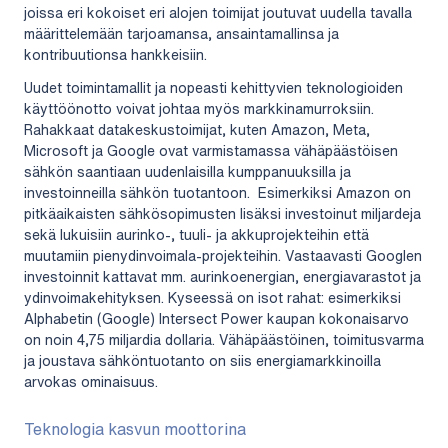
joissa eri kokoiset eri alojen toimijat joutuvat uudella tavalla
määrittelemään tarjoamansa, ansaintamallinsa ja
kontribuutionsa hankkeisiin.
Uudet toimintamallit ja nopeasti kehittyvien teknologioiden
käyttöönotto voivat johtaa myös markkinamurroksiin.
Rahakkaat datakeskustoimijat, kuten Amazon, Meta,
Microsoft ja Google ovat varmistamassa vähäpäästöisen
sähkön saantiaan uudenlaisilla kumppanuuksilla ja
investoinneilla sähkön tuotantoon. Esimerkiksi Amazon on
pitkäaikaisten sähkösopimusten lisäksi investoinut miljardeja
sekä lukuisiin aurinko-, tuuli- ja akkuprojekteihin että
muutamiin pienydinvoimala-projekteihin. Vastaavasti Googlen
investoinnit kattavat mm. aurinkoenergian, energiavarastot ja
ydinvoimakehityksen. Kyseessä on isot rahat: esimerkiksi
Alphabetin (Google) Intersect Power kaupan kokonaisarvo
on noin 4,75 miljardia dollaria. Vähäpäästöinen, toimitusvarma
ja joustava sähköntuotanto on siis energiamarkkinoilla
arvokas ominaisuus.
Teknologia kasvun moottorina