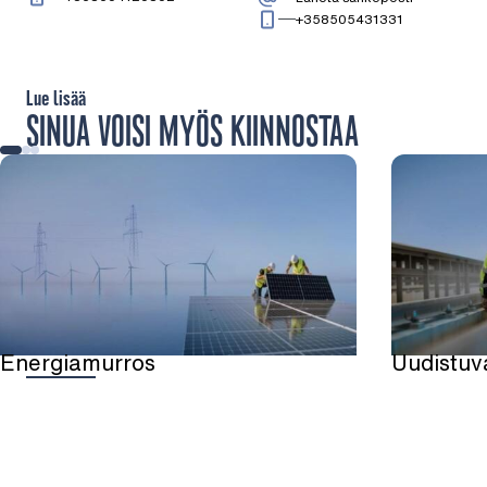
Soita: + 3 5 8
+358505431331
Lue lisää
SINUA VOISI MYÖS KIINNOSTAA
Energiamurros
Uudistuva