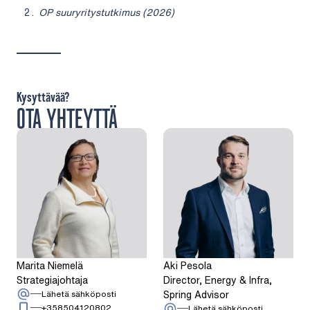
OP suuryritystutkimus (2026)
Kysyttävää?
OTA YHTEYTTÄ
Marita Niemelä
Aki Pesola
Strategiajohtaja
Director, Energy & Infra,
: Marita Niemelä
Spring Advisor
Lähetä sähköposti
Soita: + 3 5 8 5 0 4 1 2 0 8 0 2
+358504120802
: Aki Pesola
Lähetä sähköposti