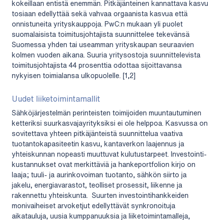
kokeillaan entistä enemmän. Pitkäjänteinen kannattava kasvu
tosiaan edellyttää sekä vahvaa orgaanista kasvua että
onnistuneita yrityskauppoja. PwC:n mukaan yli puolet
suomalaisista toimitusjohtajista suunnittelee tekevänsä
Suomessa yhden tai useamman yrityskaupan seuraavien
kolmen vuoden aikana. Suuria yritysostoja suunnittelevista
toimitusjohtajista 44 prosenttia odottaa sijoittavansa
nykyisen toimialansa ulkopuolelle. [1,2]
Uudet liiketoimintamallit
Sähköjärjestelmän perinteisten toimijoiden muuntautuminen
ketteriksi suurkasvajayrityksiksi ei ole helppoa. Kasvussa on
sovitettava yhteen pitkäjänteistä suunnittelua vaativa
tuotantokapasiteetin kasvu, kantaverkon laajennus ja
yhteiskunnan nopeasti muuttuvat kulutustarpeet. Investointi-
kustannukset ovat merkittäviä ja hankeportfolion kirjo on
laaja; tuuli- ja aurinkovoiman tuotanto, sähkön siirto ja
jakelu, energiavarastot, teolliset prosessit, liikenne ja
rakennettu yhteiskunta. Suurten investointihankkeiden
monivaiheiset arvoketjut edellyttävät synkronoituja
aikatauluja, uusia kumppanuuksia ja liiketoimintamalleja,