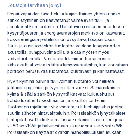
Joustoja tarvitaan jo nyt
Fossiilivapauden tavoittelu ja laajamittainen yhteiskunnan
sähköistyminen on kasvattanut vaihtelevan tuuli- ja
aurinkosähkön tuotantoa. Uusiutuvien osuuden noustessa
kysyntäjouston ja energiavarastojen merkitys on kasvanut,
koska energiajärjestelmän on pysyttävä tasapainossa.
Tuuli- ja aurinkosähkön tuotantoa voidaan tasapainottaa
akustoilla, pumppuvoimaloilla ja aikaa myöten myös
vedyntuotannolla. Vastaavasti lämmön tuotannossa
sähkökattilat voidaan liittää lämpövarastoihin, kun korvataan
polttoon perustuvaa tuotantoa joustavasti ja kannattavasti.
Hyvin kylminä päivinä tuulivoiman tuotanto voi heiketä
jäätämisongelmien ja tyynen sään vuoksi. Samanaikaisesti
kylmällä säällä sähkön kysyntä kasvaa; kulutushuiput
kohdistuvat erityisesti aamun ja alkuillan tunteihin.
Tuotannon rajallinen kyky vastata kulutushuippuihin johtaa
suuriin sähkön hintavaihteluihin. Pörssisähkön lyhytaikaiset
hintapiikit ovat helmikuun alussa korkeimmillaan olleet jopa
yli 80 snt/kWh ja halvimmillaan alkuvuonna alle 5 snt/kWh.
Pörssisähkön käyttäjät ovatkin mahdollisuuksien mukaan