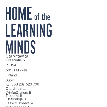
Ota yhteyttä
Kotisivulle
Graanintie 5
PL 194
50101 Mikkeli
Finland
Suomi
Soita: + 3 5 8 2 0 7 5 2 0 7 0 0
+358 207 520 700
Ota yhteyttä
info@rejlers.fi
Pikalinkit
Tietosuoja
Laskutustiedot