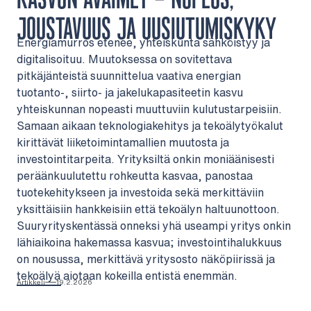
JOUSTAVUUS JA UUSIUTUMISKYKY
Energiamurros etenee, yhteiskunta sähköistyy ja
digitalisoituu. Muutoksessa on sovitettava
pitkäjänteistä suunnittelua vaativa energian
tuotanto-, siirto- ja jakelukapasiteetin kasvu
yhteiskunnan nopeasti muuttuviin kulutustarpeisiin.
Samaan aikaan teknologiakehitys ja tekoälytyökalut
kirittävät liiketoimintamallien muutosta ja
investointitarpeita. Yrityksiltä onkin moniäänisesti
peräänkuulutettu rohkeutta kasvaa, panostaa
tuotekehitykseen ja investoida sekä merkittäviin
yksittäisiin hankkeisiin että tekoälyn haltuunottoon.
Suuryrityskentässä onneksi yhä useampi yritys onkin
lähiaikoina hakemassa kasvua; investointihalukkuus
on nousussa, merkittävä yritysosto näköpiirissä ja
tekoälyä aiotaan kokeilla entistä enemmän.
Artikkeli
19.2.2026