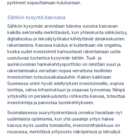
pyrkineet sopeuttamaan kulutustaan.
Sähkön kysyntä kasvussa
Sähkön kysynnän arvioidaan tulevina vuosina kasvavan
kaikilla sektoreilla merkittävästi, kun yhteiskunta sähköistyy,
digitalisoituu ja tekoälytyökalut kiihdyttävät datakeskusten
rakentamista. Kasvava kulutus ei kuitenkaan ole ongelma,
koska uudet investoinnit kannustavat rakentamaan uutta
uusiutuvaa tuotantoa kysynnän tahtiin. Tuuli- ja
aurinkovoiman hankekehitysportfolio on nimittäin suuri ja
rakentamisaika verrattain nopea verrattuna teollisten
investointien toteutusaikatauluihin. Kaiken kaikkiaan
Suomessa onkin hyvät edellytykset investoinneille; sopivia
tontteja, vahva infrastruktuuri ja osaavaa työvoimaa. Niinpä
yrityksiltä on peräänkuulutettu rohkeutta kasvaa, toteuttaa
investointeja ja panostaa tuotekehitykseen.
Suomalaisessa suuryrityskentässä onneksi havaitaan nyt
uudenlaista optimismia, kun yhä useampi yritys hakee
kasvua myös uusilta toimialoilta, investointihalukkuus on
nousussa, merkittävä yritysosto näköpiirissä ja tekoälyä