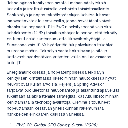
Teknologisen kehityksen myötä luodaan edellytyksiä
kasvulle ja irrottautumiselle vanhoista toimintamalleista.
Sähköistys ja nopea tekoälytyökalujen kehitys tukevat
innovaatiovetoista kasvumallia, jossa hyvät ideat voivat
skaalautua nopeasti. Silti PwC:n selvityksessä vain yksi
kahdeksasta (12 %) toimitusjohtajasta sanoo, että tekoäly
on tuonut sekä kustannus- että liikevaihtohyötyjä, ja
Suomessa vain 10 % hyödyntää tukipalveluissa tekoälyä
suuressa määrin. Tekoälyä vasta kokeilevien ja sitä jo
kattavasti hyödyntävien yritysten välille on kasvamassa
kuilu. [1]
Energiamurroksessa ja nopeatempoisessa tekoälyn
kehityksen kirittämässä liiketoiminnan muutoksessa hyvät
neuvot ovat kullan arvoisia. Rejlers ja Spring Advisor
tarjoavat puolueetonta neuvonantoa ja asiantuntijapalveluita
tukemaan asiakkaittemme strategiaa, kasvua, liiketoiminnan
kehittämistä ja teknologiavalintoja. Olemme sitoutuneet
nopeuttamaan kestävän yhteiskunnan rakentumista
hankkeiden elinkaaren kaikissa vaiheissa.
PWC 29. Global CEO Survey, Suomi (2026)