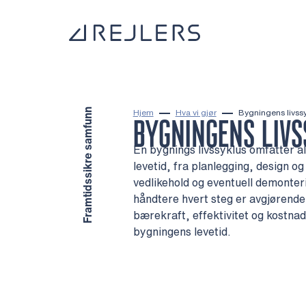
Hopp til innhold
Til startsiden
Framtidssikre samfunn
Hjem
Hva vi gjør
Bygningens livssyk
BYGNINGENS LIV
En bygnings livssyklus omfatter a
levetid, fra planlegging, design og 
vedlikehold og eventuell demonteri
håndtere hvert steg er avgjørend
bærekraft, effektivitet og kostnad
bygningens levetid.