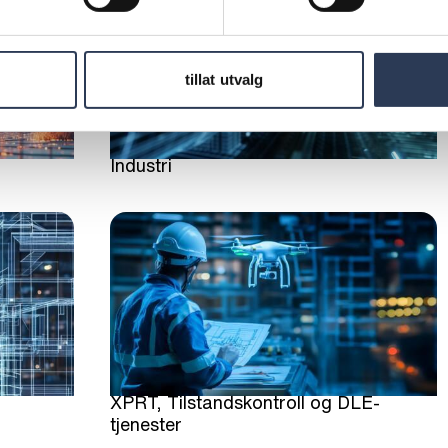
tillat utvalg
Industri
XPRT, Tilstandskontroll og DLE-
tjenester