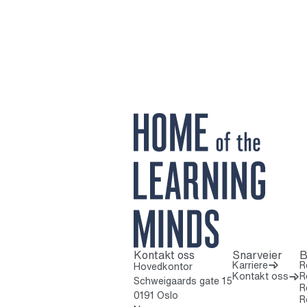
Kontakt oss
Snarveier
B
Til startsiden
Karriere
R
Hovedkontor
Kontakt oss
R
Schweigaards gate 15
R
0191 Oslo
R