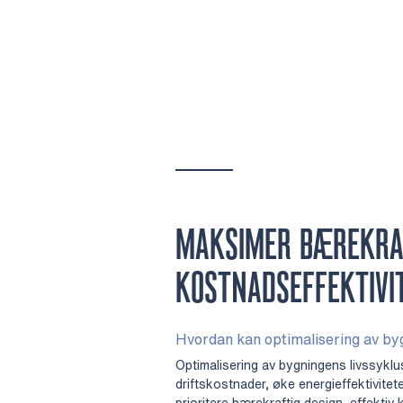
MAKSIMER BÆREKRAF
KOSTNADSEFFEKTIVI
Hvordan kan optimalisering av byg
Optimalisering av bygningens livssyklus
driftskostnader, øke energieffektivitet
prioritere bærekraftig design, effektiv