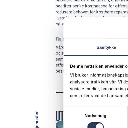
bedrifter senke kostnadene for offentli
redusere behovet for kostbare reparasjo
livssyklus bedre etterlevelse av regel
miljø for brukerne.
Rejlers tilbyr ekspertrådgivning
Våre tjenester omfatter bærekraftige de
Samtykke
og avansert vedlikeholdsplanlegging for
samtidig som kostnadene reduseres. Ve
effektivisere driften, redusere miljøpå
Denne nettsiden anvender c
besparelser, samtidig som du sikrer et
Vi bruker informasjonskapsler
analysere trafikken vår. Vi 
sosiale medier, annonsering 
dem, eller som de har samlet
Samtykkevalg
UTFORSK VÅRT TILBU
Nødvendig