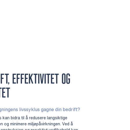
T, EFFEKTIVITET OG
TET
ningens livssyklus gagne din bedrift?
 kan bidra til å redusere langsiktige
en og minimere miljøpåvirkningen. Ved å
 konstruksjon og proaktivt vedlikehold kan