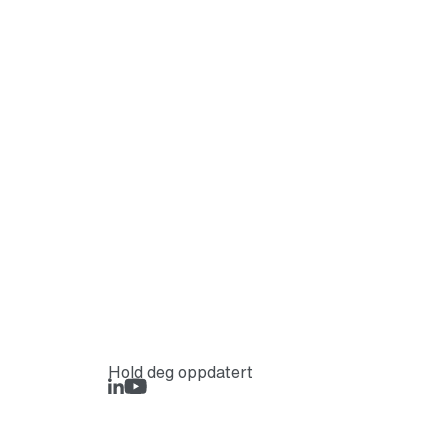
Hold deg oppdatert
LinkedIn
Rejlers Play