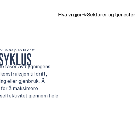
Hva vi gjør
Sektorer og tjenester
lus fra plan til drift
SSYKLUS
lle faser av bygningens
konstruksjon til drift,
ng eller gjenbruk. Å
e for å maksimere
seffektivitet gjennom hele