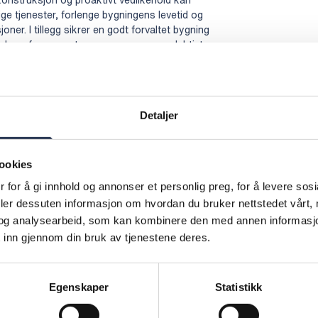
ge tjenester, forlenge bygningens levetid og
ner. I tillegg sikrer en godt forvaltet bygning
verk og fremmer et sunnere og mer produktivt
signstrategier, løsninger for energieffektivitet
Detaljer
 å forlenge levetiden til dine bygninger
d å dra nytte av Rejlers ekspertise kan du
virkningen og oppnå betydelige langsiktige
ookies
terlevelse av bransjestandarder og regelverk.
 for å gi innhold og annonser et personlig preg, for å levere sos
deler dessuten informasjon om hvordan du bruker nettstedet vårt,
og analysearbeid, som kan kombinere den med annen informasjon d
 inn gjennom din bruk av tjenestene deres.
D
Egenskaper
Statistikk