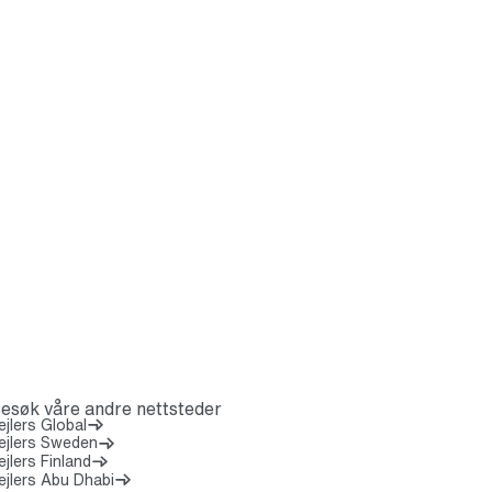
esøk våre andre nettsteder
(Åpnes i en ny fane)
ejlers Global
ejlers Sweden
ejlers Finland
ejlers Abu Dhabi